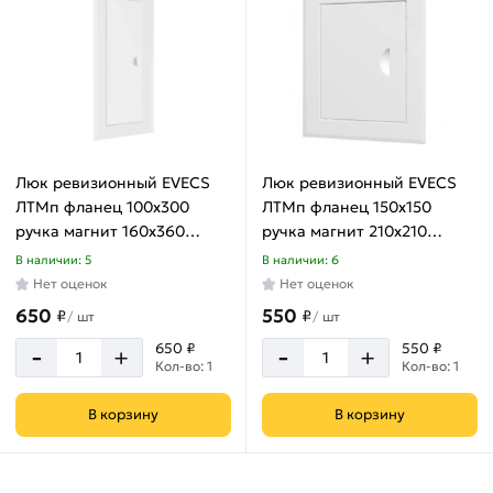
Люк ревизионный EVECS
Люк ревизионный EVECS
ЛТМп фланец 100x300
ЛТМп фланец 150x150
ручка магнит 160x360
ручка магнит 210x210
окрашенная сталь
окрашенная сталь
В наличии: 5
В наличии: 6
ЛТ1030Мп
ЛТ1515Мп
Нет оценок
Нет оценок
650
550
₽
₽
/
шт
/
шт
-
-
650 ₽
550 ₽
+
+
Кол-во: 1
Кол-во: 1
В корзину
В корзину