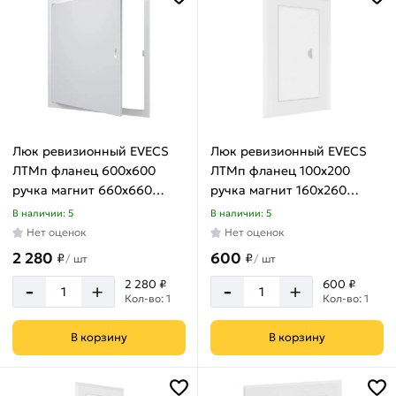
Люк ревизионный EVECS
Люк ревизионный EVECS
ЛТМп фланец 600x600
ЛТМп фланец 100x200
ручка магнит 660x660
ручка магнит 160x260
окрашенная сталь
окрашенная сталь
В наличии: 5
В наличии: 5
ЛТ6060Мп
ЛТ1020Мп
Нет оценок
Нет оценок
2 280
600
₽
₽
/
шт
/
шт
-
-
2 280 ₽
600 ₽
+
+
Кол-во: 1
Кол-во: 1
В корзину
В корзину