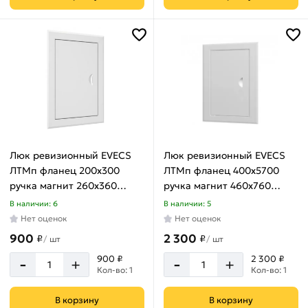
260
мм
310
мм
360
мм
460
мм
560
Люк ревизионный EVECS
Люк ревизионный EVECS
мм
ЛТМп фланец 200x300
ЛТМп фланец 400x5700
660
ручка магнит 260x360
ручка магнит 460x760
мм
окрашенная сталь
окрашенная сталь
В наличии: 6
В наличии: 5
ЛТ2030Мп
ЛТ4070Мп
Нет оценок
Нет оценок
900
2 300
₽
₽
/
шт
/
шт
Высота
-
-
900 ₽
2 300 ₽
+
+
Кол-во: 1
Кол-во: 1
В корзину
В корзину