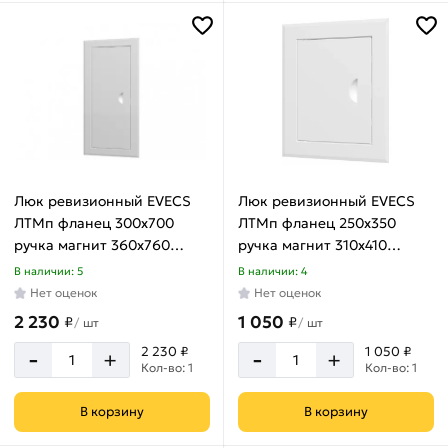
300х600
мм
300х700
мм
300х800
мм
400х1000
мм
Люк ревизионный EVECS
Люк ревизионный EVECS
400х400
ЛТМп фланец 300x700
ЛТМп фланец 250x350
мм
ручка магнит 360x760
ручка магнит 310x410
окрашенная сталь
окрашенная сталь
400х500
В наличии: 5
В наличии: 4
ЛТ3070Мп
ЛТ2535Мп
мм
Нет оценок
Нет оценок
2 230
1 050
₽
₽
400х600
/
шт
/
шт
мм
-
-
2 230 ₽
1 050 ₽
+
+
Кол-во: 1
Кол-во: 1
400х700
мм
В корзину
В корзину
400х800
мм