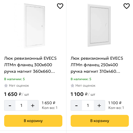
500х1000
мм
500х500
мм
500х600
мм
500х800
Люк ревизионный EVECS
Люк ревизионный EVECS
мм
ЛТМп фланец 300x600
ЛТМп фланец 250x400
600х1000
ручка магнит 360x660
ручка магнит 310x460
мм
окрашенная сталь
окрашенная сталь
В наличии: 5
В наличии: 5
600х600
ЛТ3060Мп
ЛТ2540Мп
Нет оценок
Нет оценок
мм
1 650
1 100
₽
₽
/
шт
/
шт
600х800
-
-
1 650 ₽
1 100 ₽
+
+
мм
Кол-во: 1
Кол-во: 1
В корзину
В корзину