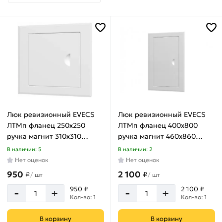
Материал
Сталь
Страна
производства
Люк ревизионный EVECS
Люк ревизионный EVECS
Россия
ЛТМп фланец 250x250
ЛТМп фланец 400x800
ручка магнит 310x310
ручка магнит 460x860
окрашенная сталь
окрашенная сталь
В наличии: 5
В наличии: 2
Ширина
ЛТ2525Мп
ЛТ4080Мп
Нет оценок
Нет оценок
950
2 100
₽
₽
160
/
шт
/
шт
мм
-
-
950 ₽
2 100 ₽
+
+
Кол-во: 1
Кол-во: 1
210
мм
В корзину
В корзину