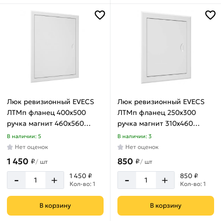
200х600
мм
250х250
мм
250х300
мм
250х350
мм
Люк ревизионный EVECS
Люк ревизионный EVECS
250х400
ЛТМп фланец 400x500
ЛТМп фланец 250x300
мм
ручка магнит 460x560
ручка магнит 310x460
250х500
окрашенная сталь
окрашенная сталь
В наличии: 5
В наличии: 3
мм
ЛТ4050Мп
ЛТ2530Мп
Нет оценок
Нет оценок
300х300
1 450
850
₽
₽
/
шт
/
шт
мм
-
-
1 450 ₽
850 ₽
+
+
300х400
Кол-во: 1
Кол-во: 1
мм
300х500
В корзину
В корзину
мм