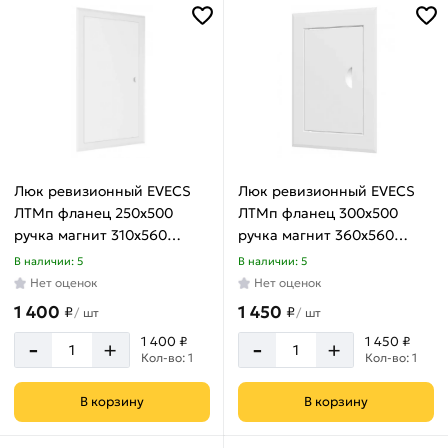
Люк ревизионный EVECS
Люк ревизионный EVECS
ЛТМп фланец 250x500
ЛТМп фланец 300x500
ручка магнит 310x560
ручка магнит 360x560
окрашенная сталь
окрашенная сталь
В наличии: 5
В наличии: 5
ЛТ2550Мп
ЛТ3050Мп
Нет оценок
Нет оценок
1 400
1 450
₽
₽
/
шт
/
шт
-
-
1 400 ₽
1 450 ₽
+
+
Кол-во: 1
Кол-во: 1
В корзину
В корзину