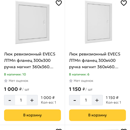
Люк ревизионный EVECS
Люк ревизионный EVECS
ЛТМп фланец 300x300
ЛТМп фланец 300x400
ручка магнит 360x360
ручка магнит 360x460
окрашенная сталь
окрашенная сталь
В наличии: 10
В наличии: 6
ЛТ3030Мп
ЛТ3040Мп
Нет оценок
Нет оценок
1 000
1 150
₽
₽
/
шт
/
шт
-
-
1 000 ₽
1 150 ₽
+
+
Кол-во: 1
Кол-во: 1
В корзину
В корзину