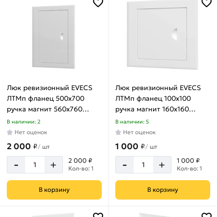
Люк ревизионный EVECS
Люк ревизионный EVECS
ЛТМп фланец 500x700
ЛТМп фланец 100x100
ручка магнит 560x760
ручка магнит 160x160
окраш.сталь ЛТ5070Мп
окрашенная сталь
В наличии: 2
В наличии: 5
ЛТ1010Мп
Нет оценок
Нет оценок
2 000
1 000
₽
₽
/
шт
/
шт
-
-
2 000 ₽
1 000 ₽
+
+
Кол-во: 1
Кол-во: 1
В корзину
В корзину