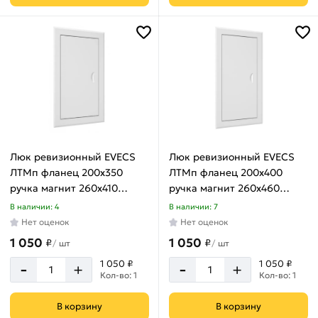
1060
мм
160
мм
210
мм
260
мм
310
Люк ревизионный EVECS
Люк ревизионный EVECS
мм
ЛТМп фланец 200x350
ЛТМп фланец 200x400
360
ручка магнит 260x410
ручка магнит 260x460
мм
окрашенная сталь
окрашенная сталь
В наличии: 4
В наличии: 7
ЛТ2035Мп
ЛТ2040Мп
410
Нет оценок
Нет оценок
мм
1 050
1 050
₽
₽
/
шт
/
шт
460
-
-
1 050 ₽
1 050 ₽
+
+
мм
Кол-во: 1
Кол-во: 1
560
В корзину
В корзину
мм