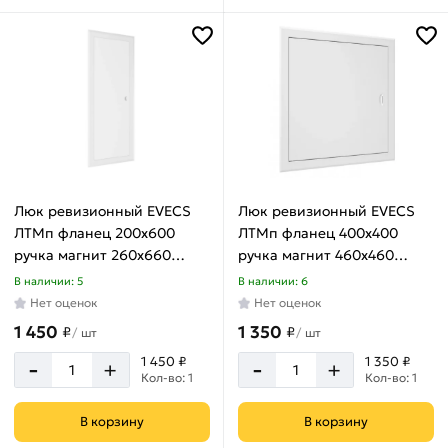
мм
150х300
мм
150х400
мм
200х200
мм
200х250
Люк ревизионный EVECS
Люк ревизионный EVECS
мм
ЛТМп фланец 200x600
ЛТМп фланец 400x400
200х300
ручка магнит 260x660
ручка магнит 460x460
мм
окрашенная сталь
окрашенная сталь
В наличии: 5
В наличии: 6
ЛТ2060Мп
ЛТ4040Мп
200х350
Нет оценок
Нет оценок
мм
1 450
1 350
₽
₽
/
шт
/
шт
200х400
-
-
1 450 ₽
1 350 ₽
+
+
мм
Кол-во: 1
Кол-во: 1
200х500
В корзину
В корзину
мм