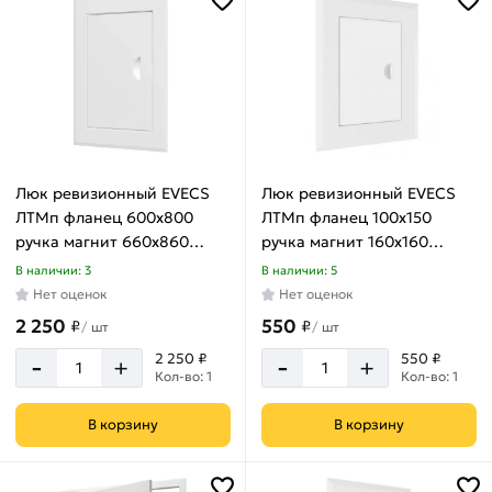
Люк ревизионный EVECS
Люк ревизионный EVECS
ЛТМп фланец 600x800
ЛТМп фланец 100x150
ручка магнит 660x860
ручка магнит 160x160
окрашенная сталь
окрашенная сталь
В наличии: 3
В наличии: 5
ЛТ6080Мп
ЛТ1015Мп
Нет оценок
Нет оценок
2 250
550
₽
₽
/
шт
/
шт
-
-
2 250 ₽
550 ₽
+
+
Кол-во: 1
Кол-во: 1
В корзину
В корзину