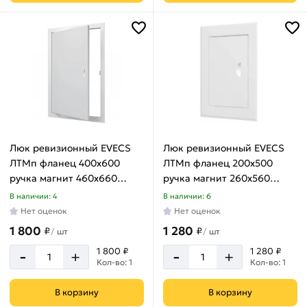
660
Монтажная
мм
ШхВ
760
мм
860
100х100
мм
мм
100х150
мм
Люк ревизионный EVECS
Люк ревизионный EVECS
ЛТМп фланец 400x600
ЛТМп фланец 200x500
100х200
ручка магнит 460x660
ручка магнит 260x560
мм
окрашенная сталь
окрашенная сталь
В наличии: 4
В наличии: 6
100х300
ЛТ4060Мп
ЛТ2050Мп
Нет оценок
Нет оценок
мм
1 800
1 280
₽
₽
/
шт
/
шт
150х150
мм
-
-
1 800 ₽
1 280 ₽
+
+
Кол-во: 1
Кол-во: 1
150х200
мм
В корзину
В корзину
150х250