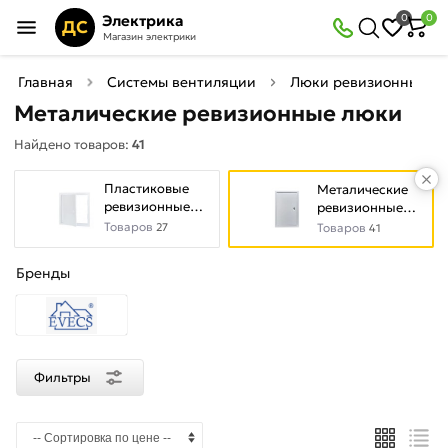
×
Электрика
0
0
Фильтры
ДС
Магазин электрики
Найдено товаров:
41
Главная
Системы вентиляции
Люки ревизионные
Металические ревизионные люки
В
Со
Найдено товаров:
41
наличии
скидкой
Пластиковые
Металические
ревизионные
ревизионные
люки
люки
Товаров
27
Товаров
Цена
41
руб.
Бренды
—
Фильтры
Цвет
Белый