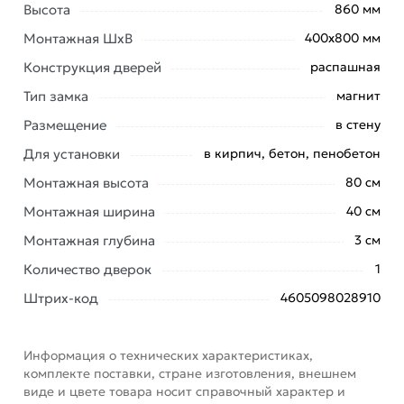
для удобства открытия/закрытия люка.
Высота
860 мм
Предусмотрена возможность универсального
Монтажная ШхВ
400х800 мм
монтажа для левостороннего или правостороннего
Конструкция дверей
распашная
открывания. Подходит для использования во
Тип замка
магнит
влажных помещениях.
Размещение
в стену
Условия доставки и цены на товар Люк ревизионный
EVECS ЛТМп фланец 400x800 ручка магнит 460x860
Для установки
в кирпич, бетон, пенобетон
окрашенная сталь ЛТ4080Мп из категории
Монтажная высота
80 см
Металические ревизионные люки
действительны в
Монтажная ширина
40 см
Москве и области.
Монтажная глубина
3 см
Наши профессиональные менеджеры обработают
Количество дверок
заказ и свяжутся с Вами для согласования условий
1
доставки или самовывоза. Перед оформлением
Штрих-код
4605098028910
онлайн заказа рекомендуем ознакомиться с
описанием, характеристиками и отзывами.
Информация о технических характеристиках,
Данний товар от производителя
сертифицирован,
комплекте поставки, стране изготовления, внешнем
соответствует всем стандартам качества. Возврат
виде и цвете товара носит справочный характер и