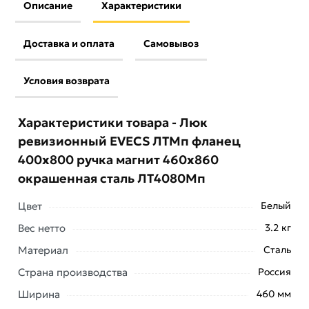
Описание
Характеристики
Доставка и оплата
Самовывоз
Условия возврата
Характеристики товара - Люк
ревизионный EVECS ЛТМп фланец
400x800 ручка магнит 460x860
окрашенная сталь ЛТ4080Мп
Цвет
Белый
Вес нетто
3.2 кг
Настенный люк Evecs ЛТ4080Мп/э 46x86
Материал
Сталь
предназначен для доступа к скрытым узлам и
Страна производства
Россия
инженерным коммуникациям. Подходит для
установки в стене или потолке. Оснащена ручкой
Ширина
460 мм