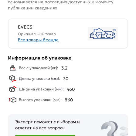
купленного товарa в течение 7 дней (наличие чека
основывается на последних доступных к моменту
публикации сведениях
обязательно).
EVECS
Оригинальный товар
Все товары бренда
Информация об упаковке
Вес с упаковкой (кг):
3.2
Длина упаковки (мм):
30
Ширина упаковки (мм):
460
Высота упаковки (мм):
860
Эксперт поможет с выбором и
ответит на все вопросы