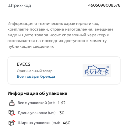
Данний товар от производителя
сертифицирован,
Штрих-код
4605098008578
соответствует всем стандартам качества. Возврат
купленного товарa в течение 7 дней (наличие чека
Информация о технических характеристиках,
обязательно).
комплекте поставки, стране изготовления, внешнем
виде и цвете товара носит справочный характер и
основывается на последних доступных к моменту
публикации сведениях
EVECS
Оригинальный товар
Все товары бренда
Информация об упаковке
Вес с упаковкой (кг):
1.62
Длина упаковки (мм):
30
Ширина упаковки (мм):
460