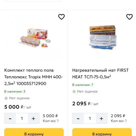
Материал
Пластик
Страна
производства
Комплект теплого пола
Нагревательный мат FIRST
Китай
Теплолюкс Tropix МНН 400-
HEAT ТСП-75-0,5м²
Россия
2,5м² 100035712900
В наличии: 7
Нет оценок
В наличии: 3
Нет оценок
2 095
₽
/
шт
Применение
5 000
₽
/
шт
-
-
5 000 ₽
2 095 ₽
под
+
+
Кол-во: 1
Кол-во: 1
ламинат,
паркет,
В корзину
В корзину
линолеум,