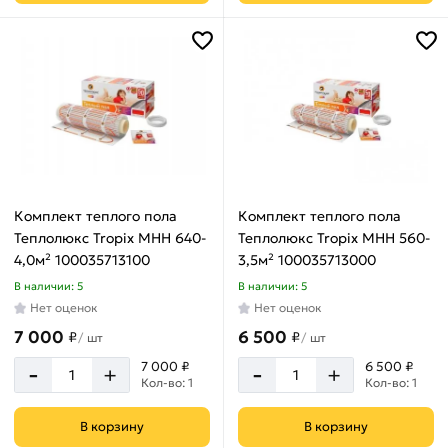
1600
Вт
1800
Напряжение
Вт
220
1920
В
Вт
220/230
2240
В
Вт
225
Комплект теплого пола
Комплект теплого пола
Вт
Теплолюкс Tropix МНН 640-
Теплолюкс Tropix МНН 560-
4,0м² 100035713100
3,5м² 100035713000
Рекомендуемая
2250
площадь
Вт
В наличии: 5
В наличии: 5
Нет оценок
Нет оценок
240
7 000
6 500
Вт
₽
₽
/
шт
/
шт
-
-
300
7 000 ₽
6 500 ₽
+
+
0.5
Кол-во: 1
Кол-во: 1
Вт
м²
320
1
В корзину
В корзину
Вт
м²