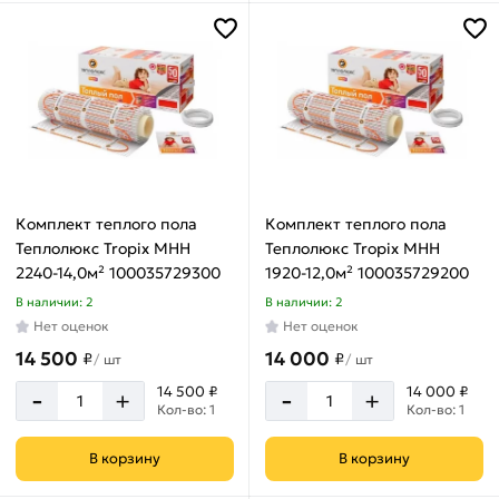
24
м
28
Ширина
м
мата
3
0.5
м
м
30
м
Комплект теплого пола
Комплект теплого пола
4
Теплолюкс Tropix МНН
Теплолюкс Tropix МНН
Диаметр
м
2240-14,0м² 100035729300
1920-12,0м² 100035729200
кабеля
5
В наличии: 2
В наличии: 2
м
Нет оценок
Нет оценок
3.5
мм
14 500
14 000
6
₽
₽
/
шт
/
шт
м
4
-
-
14 500 ₽
14 000 ₽
+
+
мм
Кол-во: 1
Кол-во: 1
7
м
В корзину
В корзину
8
м