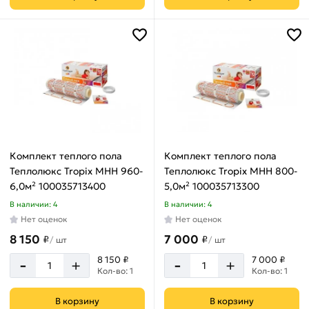
под
плитку,
стяжку
под
плитку
под
плитку,
стяжку
Комплект теплого пола
Комплект теплого пола
Теплолюкс Tropix МНН 960-
Теплолюкс Tropix МНН 800-
Вид
6,0м² 100035713400
5,0м² 100035713300
кабеля
В наличии: 4
В наличии: 4
Нет оценок
Нет оценок
двухжильный
8 150
7 000
₽
₽
/
шт
/
шт
-
-
8 150 ₽
7 000 ₽
+
+
Кол-во: 1
Кол-во: 1
Мощность
В корзину
В корзину