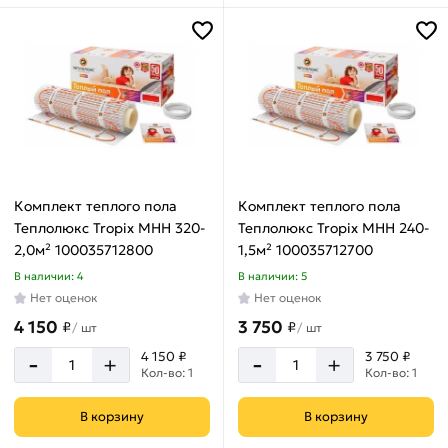
Вт
м²
720
4
Вт
1
м²
м
75
4.5
Вт
10
м²
м
750
5
Вт
12
м²
м
80
6
Вт
Комплект теплого пола
Комплект теплого пола
14
м²
Теплолюкс Tropix МНН 320-
Теплолюкс Tropix МНН 240-
м
800
7
2,0м² 100035712800
1,5м² 100035712700
Вт
16
м²
В наличии: 4
В наличии: 5
м
900
8
Нет оценок
Нет оценок
Вт
18
м²
4 150
3 750
₽
₽
/
шт
/
шт
м
960
9
-
-
4 150 ₽
3 750 ₽
Вт
2
+
+
м²
Кол-во: 1
Кол-во: 1
м
20
В корзину
В корзину
м