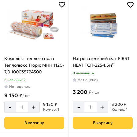
Комплект теплого пола
Нагревательный мат FIRST
Теплолюкс Tropix МНН 1120-
HEAT ТСП-225-1,5м²
7,0 100035724300
В наличии: 4
Нет оценок
В наличии: 2
Нет оценок
3 200
₽
/
шт
9 150
₽
/
шт
-
-
9 150 ₽
3 200 ₽
+
+
Кол-во: 1
Кол-во: 1
В корзину
В корзину