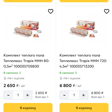
1050
Вт
1120
Вт
1200
Вт
1280
Комплект теплого пола
Комплект теплого пола
Вт
Теплолюкс Tropix МНН 80-
Теплолюкс Tropix МНН 720-
1350
0,5м² 100035705800
4,5м² 100035713200
Вт
В наличии: 2
В наличии: 5
150
Нет оценок
Нет оценок
Вт
2 650
6 800
₽
₽
/
шт
/
шт
1500
-
-
2 650 ₽
6 800 ₽
+
+
Вт
Кол-во: 1
Кол-во: 1
160
Вт
В корзину
В корзину