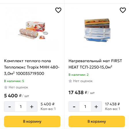
375
1.5
Вт
м²
400
10
Вт
м²
450
12
Вт
м²
480
14
Вт
м²
Комплект теплого пола
Нагревательный мат FIRST
525
15
Теплолюкс Tropix МНН 480-
HEAT ТСП-2250-15,0м²
Вт
м²
3,0м² 100035719300
В наличии: 2
560
2
Нет оценок
В наличии: 5
Вт
м²
Нет оценок
17 438
₽
/
шт
600
5 400
2.5
₽
/
шт
Вт
м²
-
-
5 400 ₽
17 438 ₽
+
+
640
Кол-во: 1
Кол-во: 1
3
Длина
Вт
м²
мата
В корзину
В корзину
675
3.5