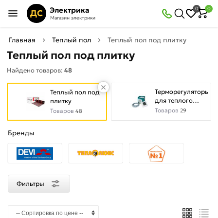
×
Электрика
0
0
Фильтры
ДС
Магазин электрики
Найдено товаров:
48
Главная
Теплый пол
Теплый пол под плитку
Теплый пол под плитку
В
Со
Найдено товаров:
48
наличии
скидкой
Терморегуляторы
Теплый пол под
для теплого
плитку
пола
Товаров
Товаров
29
Цена
48
руб.
Бренды
—
Фильтры
Цвет
Белый