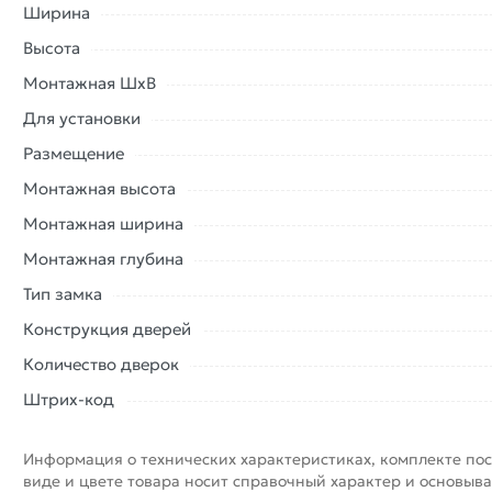
Ширина
310x410 окрашенная сталь ЛТ2535Мп из категории
Метал
в Москве и области.
Высота
Монтажная ШхВ
Наши профессиональные менеджеры обработают заказ и 
доставки или самовывоза. Перед оформлением онлайн з
Для установки
описанием, характеристиками и отзывами.
Размещение
Данний товар от производителя
сертифицирован, соответ
Монтажная высота
купленного товарa в течение 7 дней (наличие чека обязат
Монтажная ширина
Монтажная глубина
Тип замка
Конструкция дверей
Количество дверок
Штрих-код
Информация о технических характеристиках, комплекте пос
виде и цвете товара носит справочный характер и основыва