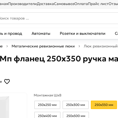
вная
Производители
Доставка
Самовывоз
Оплата
Прайс лист
Отзы
ль и провод
Автоматы
Розетки и выключатели
С
ые
Металические ревизионные люки
Люк ревизионный 
п фланец 250x350 ручка ма
е
Монтажная ШхВ
250х250 мм
250х300 мм
250х350 мм
250х400 мм
250х500 мм