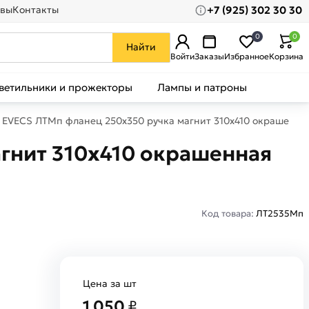
+7 (925) 302 30 30
вы
Контакты
0
0
Найти
Войти
Заказы
Избранное
Корзина
ветильники и прожекторы
Лампы и патроны
EVECS ЛТМп фланец 250x350 ручка магнит 310x410 окрашенна
гнит 310x410 окрашенная
Код товара:
ЛТ2535Мп
Цена за шт
1 050
₽