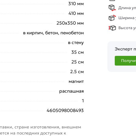
310 мм
ические ревизионные люки
действительны
Длина уп
410 мм
Ширина у
250х350 мм
свяжутся с Вами для согласования условий
Высота у
аказа рекомендуем ознакомиться с
в кирпич, бетон, пенобетон
в стену
ствует всем стандартам качества. Возврат
Эксперт п
35 см
ельно).
Получи
25 см
2.5 см
магнит
распашная
1
4605098008493
тавки, стране изготовления, внешнем
ется на последних доступных к