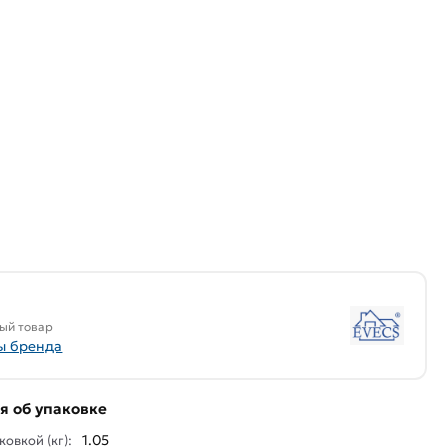
ый товар
ы бренда
 об упаковке
1.05
ковкой (кг):