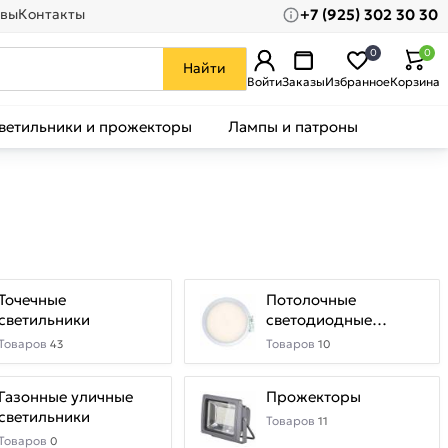
+7 (925) 302 30 30
вы
Контакты
0
0
Найти
Войти
Заказы
Избранное
Корзина
ветильники и прожекторы
Лампы и патроны
Точечные
Потолочные
светильники
светодиодные
светильники с ПДУ
Товаров
Товаров
43
10
Газонные уличные
Прожекторы
светильники
Товаров
11
Товаров
0