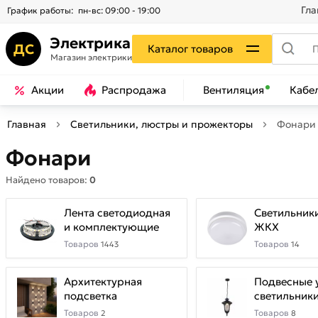
Гла
График работы:
пн-вс: 09:00 - 19:00
Электрика
ДС
Каталог товаров
Магазин электрики
Акции
Распродажа
Вентиляция
Кабе
Главная
Светильники, люстры и прожекторы
Фонари
Фонари
Найдено товаров:
0
Лента светодиодная
Светильник
и комплектующие
ЖКХ
Товаров
Товаров
1443
14
Архитектурная
Подвесные 
подсветка
светильник
Товаров
Товаров
2
8