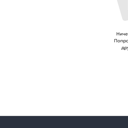
Ниче
Попро
др