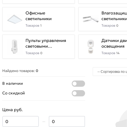
Офисные
Влагозащи
светильники
светильник
Товаров
Товаров
1
0
Пульты управления
Датчики дв
световыми
освещения
приборами
Товаров
Товаров
0
14
Найдено товаров:
0
В наличии
Со скидкой
Цена руб.
—