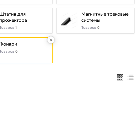
Штатив для
Магнитные трековые
прожектора
системы
Товаров
Товаров
1
0
Фонари
Товаров
0