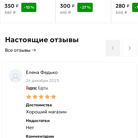
заземлением со
ATN000599
Systeme El
350
300
280
₽
₽
₽
- 10 %
- 27 %
- 
шторками, 16а,
ATLASDES
₽
₽
₽
387
410
320
ATN001345
ATN00134
Настоящие отзывы
Все отзывы →
Елена Федько
24 декабря 2023
Достоинства
Хороший магазин
Недостатки
Нет
Комментарии