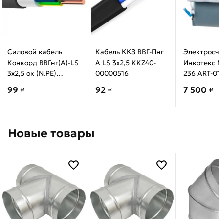
Силовой кабель
Кабель ККЗ ВВГ-Пнг
Электросч
Конкорд ВВГнг(А)-LS
А LS 3x2,5 KKZ40-
Инкотекс
3х2,5 ок (N,PE)
00000516
236 ART-0
медный круглый
3х230/400
99
92
7 500
₽
₽
₽
ГОСТ 31996-2012
236ART01
Новые товары