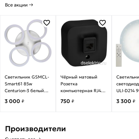
Все акции →
Светильник GSMCL-
Чёрный матовый
Cветильн
Smart61 85w
Розетка
светодиод
Centurion-3 белый
компьютерная RJ45
ULI-D214 
RGB 5400lm (1/4)
категория 5e UTP
SATURN-2 
3 000
750
3 300
₽
₽
₽
(4кр), GSMCL-
накладной монтаж
00010963
Smart61 85w
Legrand Quteo
Centurion-3 белый
782480
RGB 5400lm 800361
Производители