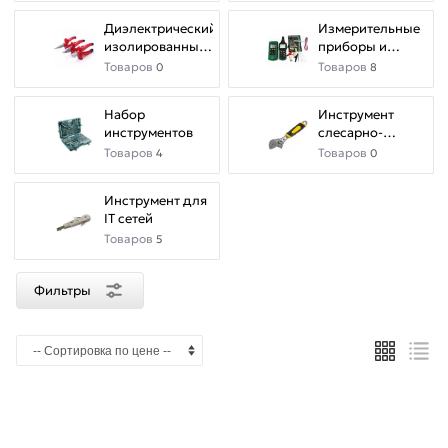
Диэлектрический
Измерительные
изолированный
приборы и
инструмент
Мультиметры
Товаров
Товаров
0
8
Набор
Инструмент
инструментов
слесарно-
монтажный
Товаров
Товаров
4
0
Инструмент для
IT сетей
Товаров
5
Фильтры