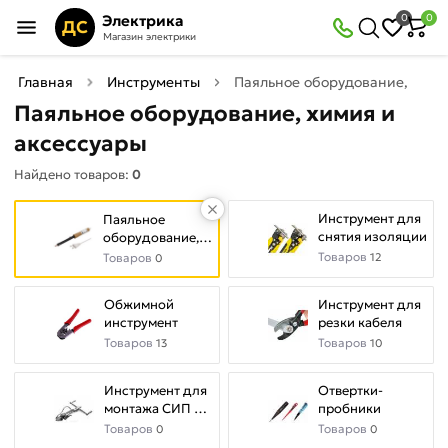
×
Электрика
0
0
Фильтры
ДС
Магазин электрики
Найдено товаров:
0
Главная
Инструменты
Паяльное оборудование, хими
Паяльное оборудование, химия и
В
Со
аксессуары
наличии
скидкой
Найдено товаров:
0
Инструмент для
Паяльное
Цена
снятия изоляции
оборудование,
руб.
химия и
Товаров
Товаров
12
0
аксессуары
—
Обжимной
Инструмент для
инструмент
резки кабеля
Товаров
Товаров
13
10
Инструмент для
Отвертки-
монтажа СИП и
пробники
ВЛ
Товаров
Товаров
0
0