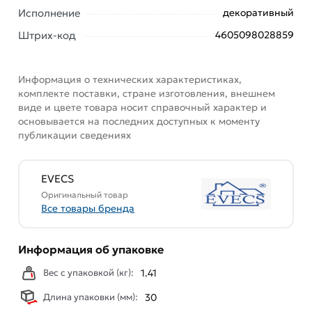
продукт, разработанный компанией Evecs для
Исполнение
декоративный
обеспечения удобного доступа к скрытым узлам и
инженерным коммуникациям в стенах.
Штрих-код
4605098028859
Изготовленный из высококачественной стали, этот
люк обладает превосходной стойкостью к коррозии,
Информация о технических характеристиках,
что обеспечивает долговечность его использования.
комплекте поставки, стране изготовления, внешнем
виде и цвете товара носит справочный характер и
Этот люк идеально подходит для установки в стену,
основывается на последних доступных к моменту
где он интегрируется практически незаметно,
публикации сведениях
обеспечивая при этом легкий доступ к необходимым
системам.
EVECS
Оригинальный товар
Оснащенный ручкой для удобства открытия и
Все товары бренда
закрытия, а также магнитными замками для
надежной фиксации дверцы, этот люк обеспечивает
удобство использования и безопасность.
Информация об упаковке
Условия доставки и цены на товар Люк ревизионный
Вес с упаковкой (кг):
1.41
EVECS ЛТМп фланец 250x500 ручка магнит 310x560
Длина упаковки (мм):
30
окрашенная сталь ЛТ2550Мп из категории