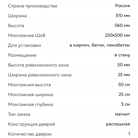
Страна производства
Россия
Ширина
310 мм
Высота
560 мм
Монтажная ШхВ
250х500 мм
Для установки
в кирпич, бетон, пенобетон
Размещение
в стену
Высота ревизионного окна
50 мм
Ширина ревизионного окна
25 мм
Монтажная высота
50 см
Монтажная ширина
25 см
Монтажная глубина
3 см
Тип замка
магнит
Конструкция дверей
распашная
Люк настенный Evecs ЛТ2550Мп 31х56 см - это
Количество дверок
1