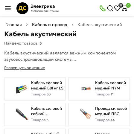
×
Электрика
0
0
Фильтры
ДС
Магазин электрики
Найдено товаров:
3
Главная
Кабель и провод
Кабель акустический
Кабель акустический
В
Со
Найдено товаров:
3
наличии
скидкой
Кабель акустический является важным компонентом
звуковоспроизводящей системы...
Развернуть описание
Цена
руб.
Кабель силовой
Кабель силовой
—
медный ВВГнг LS
медный NYM
Товаров
Товаров
50
11
Кабель силовой
Провод силовой
гибкий
медный ПВС
Цвет
КГВВнг(А)-LS
Товаров
Товаров
3
44
Прозрачный