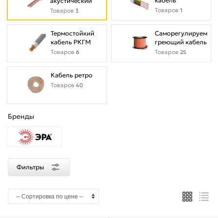
кабель
акустический
мм²
Товаров
Товаров
1
3
2.5
Термостойкий
Саморегулируемый
мм²
кабель РКГМ
греющий кабель
Товаров
Товаров
6
25
Кабель ретро
Количество
Товаров
40
жил
2
шт
Бренды
Длина
бухты
Фильтры
100
м