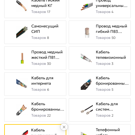
Кабель гибкий
Провод
медный КГ
универсальный
ПБГВВ (ПУГНП)
Товаров
Товаров
17
4
Материал
Самонесущий
Провод медный
алюминий
СИП
гибкий ПВ3
(ПуГВ)
Товаров
Товаров
8
50
Провод медный
Кабель
Страна
жесткий ПВ1
телевизионный
производства
(ПуВ)
Товаров
Товаров
30
3
Россия
Кабель для
Кабель
интернета
бронированный
алюминиевый
Товаров
Товаров
6
5
АВБбШв
Сечение
жилы
Кабель
Кабель для
кабеля
бронированный
систем
медный ВБбШв
видеонаблюдения
Товаров
Товаров
22
2
0.75
мм²
Телефонный
Кабель
1.5