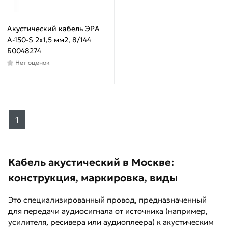
-
15
Акустический кабель ЭРА
°С
A-150-S 2х1,5 мм2, 8/144
Б0048274
Нет оценок
Температура
монтажа
не
ниже
1
-15
°С
от
Кабель акустический в Москве:
-5°С
до
конструкция, маркировка, виды
+30°С
Это специализированный провод, предназначенный
для передачи аудиосигнала от источника (например,
усилителя, ресивера или аудиоплеера) к акустическим