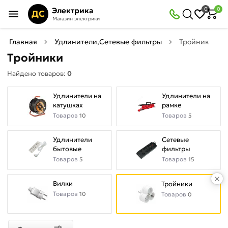
×
Электрика
0
0
Фильтры
ДС
Магазин электрики
Найдено товаров:
0
Главная
Удлинители,Сетевые фильтры
Тройники
Тройники
В
Со
Найдено товаров:
0
наличии
скидкой
Удлинители на
Удлинители на
катушках
рамке
Товаров
Товаров
10
5
Цена
руб.
Удлинители
Сетевые
бытовые
фильтры
—
Товаров
Товаров
5
15
Вилки
Тройники
Товаров
10
Товаров
0