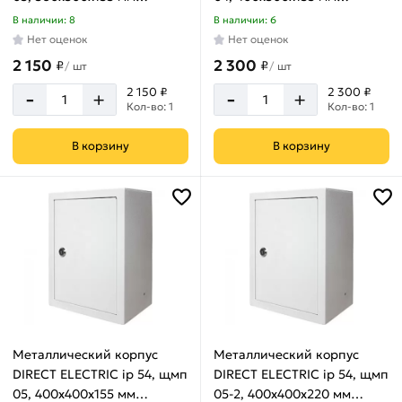
DE16202062
DE16202016
В наличии: 8
В наличии: 6
Замок
Нет оценок
Нет оценок
Есть
2 150
2 300
₽
₽
/
шт
/
шт
-
-
2 150 ₽
2 300 ₽
+
+
Кол-во: 1
Кол-во: 1
Ревизионное
В корзину
В корзину
окошко
Нет
Металлический корпус
Металлический корпус
DIRECT ELECTRIC ip 54, щмп
DIRECT ELECTRIC ip 54, щмп
05, 400x400x155 мм
05-2, 400x400x220 мм