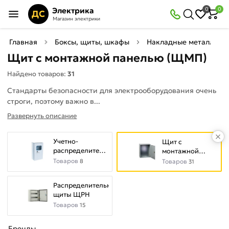
×
Электрика
0
0
Фильтры
ДС
Магазин электрики
Найдено товаров:
31
Главная
Боксы, щиты, шкафы
Накладные металличе
Щит с монтажной панелью (ЩМП)
В
Со
Найдено товаров:
31
наличии
скидкой
Стандарты безопасности для электрооборудования очень
строги, поэтому важно в...
Развернуть описание
Цена
руб.
Учетно-
Щит с
—
распределительные
монтажной
(ЩРУ)
панелью (ЩМП)
Товаров
8
Товаров
31
Распределительные
щиты ЩРН
Цвет
Товаров
15
Серебристый
Бренды