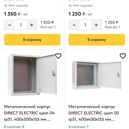
Нет оценок
Нет оценок
1 350
1 250
₽
₽
/
шт
/
шт
-
-
1 350 ₽
1 250 ₽
+
+
Кол-во: 1
Кол-во: 1
В корзину
В корзину
Металлический корпус
Металлический корпус
DIRECT ELECTRIC щмп 04
DIRECT ELECTRIC щмп 05
ip31, 400x300x155 мм
ip31, 400x400x155 мм
DE16202008
DE16202009
В наличии: 8
В наличии: 7