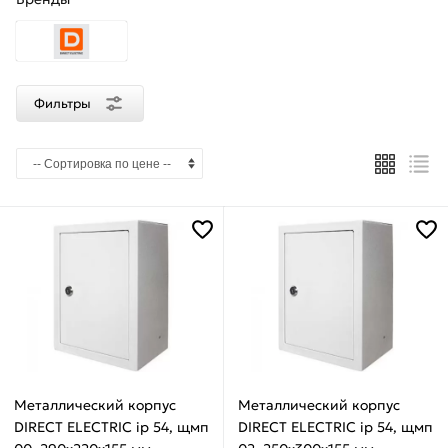
Серый
Материал
Фильтры
Металл
Страна
производства
Россия
Вид
установки
Навесной
Металлический корпус
Металлический корпус
DIRECT ELECTRIC ip 54, щмп
DIRECT ELECTRIC ip 54, щмп