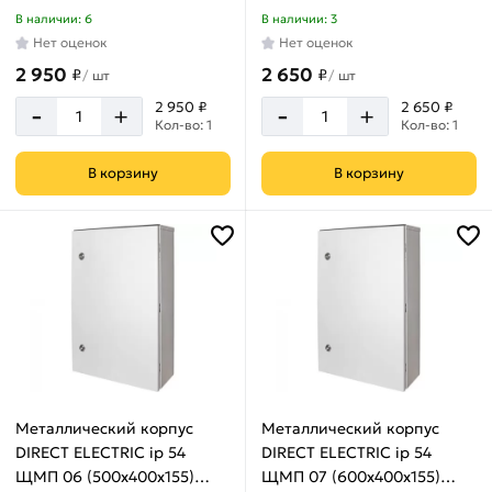
DE16202064
DE16202065
В наличии: 6
В наличии: 3
Нет оценок
Нет оценок
2 950
2 650
₽
₽
/
шт
/
шт
-
-
2 950 ₽
2 650 ₽
+
+
Кол-во: 1
Кол-во: 1
В корзину
В корзину
Металлический корпус
Металлический корпус
DIRECT ELECTRIC ip 54
DIRECT ELECTRIC ip 54
ЩМП 06 (500x400x155)
ЩМП 07 (600x400x155)