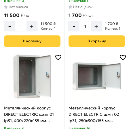
В наличии: 2
В наличии: 8
Нет оценок
Нет оценок
11 500
1 700
₽
₽
/
шт
/
шт
-
-
11 500 ₽
1 700 ₽
+
+
Кол-во: 1
Кол-во: 1
В корзину
В корзину
Металлический корпус
Металлический корпус
DIRECT ELECTRIC щмп 01
DIRECT ELECTRIC щмп 02
ip31, 400x220x155 мм
ip31, 250x300x155 мм
DE16202005
DE16202006
В наличии: 6
В наличии: 16