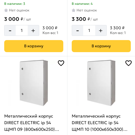
DE16202066
DE16202068
В наличии: 3
В наличии: 4
Нет оценок
Нет оценок
3 000
3 300
₽
₽
/
шт
/
шт
-
-
3 000 ₽
3 300 ₽
+
+
Кол-во: 1
Кол-во: 1
В корзину
В корзину
Металлический корпус
Металлический корпус
DIRECT ELECTRIC ip 54
DIRECT ELECTRIC ip 54
ЩМП 09 (800x600x250)
ЩМП 10 (1000x650x300)