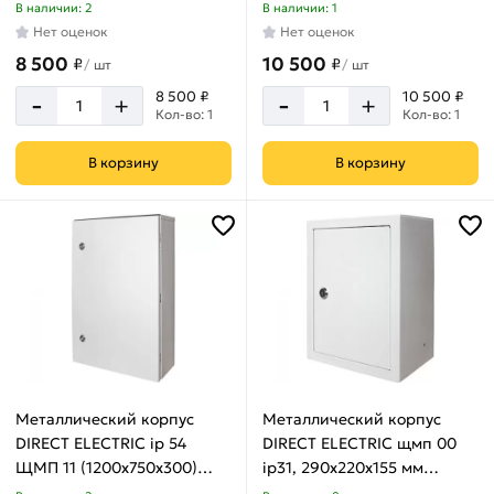
DE16202109
DE16202110
В наличии: 2
В наличии: 1
Нет оценок
Нет оценок
8 500
10 500
₽
₽
/
шт
/
шт
-
-
8 500 ₽
10 500 ₽
+
+
Кол-во: 1
Кол-во: 1
В корзину
В корзину
Металлический корпус
Металлический корпус
DIRECT ELECTRIC ip 54
DIRECT ELECTRIC щмп 00
ЩМП 11 (1200x750x300)
ip31, 290x220x155 мм
DE16202111
DE16202086