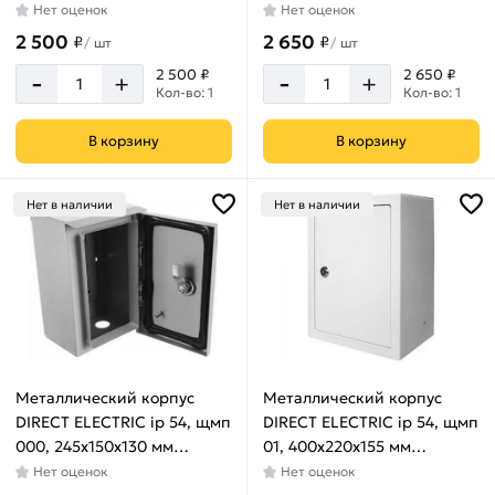
Нет оценок
Нет оценок
2 500
2 650
₽
₽
/
шт
/
шт
-
-
2 500 ₽
2 650 ₽
+
+
Кол-во: 1
Кол-во: 1
В корзину
В корзину
Нет в наличии
Нет в наличии
Металлический корпус
Металлический корпус
DIRECT ELECTRIC ip 54, щмп
DIRECT ELECTRIC ip 54, щмп
000, 245x150x130 мм
01, 400x220x155 мм
DE16202013
DE16202061
Нет оценок
Нет оценок