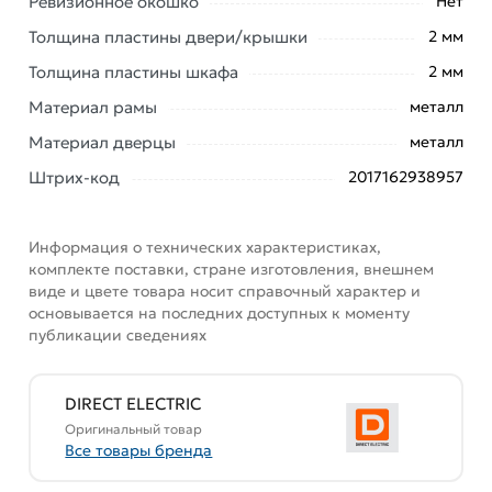
Ревизионное окошко
Нет
доставки или самовывоза. Перед оформлением
онлайн заказа рекомендуем ознакомиться с
Толщина пластины двери/крышки
2 мм
описанием, характеристиками и отзывами.
Толщина пластины шкафа
2 мм
Данний товар от производителя
сертифицирован,
Материал рамы
металл
соответствует всем стандартам качества. Возврат
Материал дверцы
металл
купленного товарa в течение 7 дней (наличие чека
обязательно).
Штрих-код
2017162938957
Информация о технических характеристиках,
комплекте поставки, стране изготовления, внешнем
виде и цвете товара носит справочный характер и
основывается на последних доступных к моменту
публикации сведениях
DIRECT ELECTRIC
Оригинальный товар
Все товары бренда