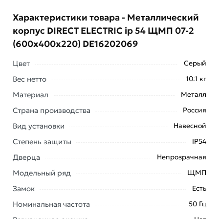
Характеристики товара - Металлический
корпус DIRECT ELECTRIC ip 54 ЩМП 07-2
(600x400x220) DE16202069
Цвет
Серый
Вес нетто
10.1 кг
Материал
Металл
Страна производства
Россия
Вид установки
Навесной
Условия доставки и цены на товар Металлический
Степень защиты
IP54
корпус DIRECT ELECTRIC ip 54 ЩМП 07-2
Дверца
Непрозрачная
(600x400x220) DE16202069 из категории
Щит с
монтажной панелью (ЩМП)
действительны в Москве
Модельный ряд
ЩМП
и области.
Замок
Есть
Наши профессиональные менеджеры обработают
Номинальная частота
50 Гц
заказ и свяжутся с Вами для согласования условий