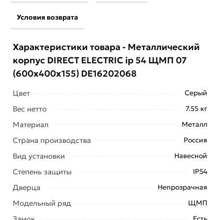
Условия возврата
Характеристики товара - Металлический
корпус DIRECT ELECTRIC ip 54 ЩМП 07
(600x400x155) DE16202068
Цвет
Серый
Вес нетто
7.55 кг
Материал
Металл
Страна производства
Россия
Вид установки
Навесной
Условия доставки и цены на товар Металлический
Степень защиты
IP54
корпус DIRECT ELECTRIC ip 54 ЩМП 07
Дверца
Непрозрачная
(600x400x155) DE16202068 из категории
Щит с
монтажной панелью (ЩМП)
действительны в Москве
Модельный ряд
ЩМП
и области.
Замок
Есть