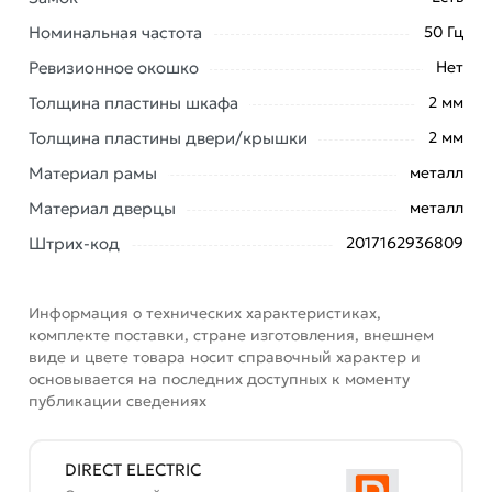
Наши профессиональные менеджеры обработают
Номинальная частота
50 Гц
заказ и свяжутся с Вами для согласования условий
Ревизионное окошко
Нет
доставки или самовывоза. Перед оформлением
онлайн заказа рекомендуем ознакомиться с
Толщина пластины шкафа
2 мм
описанием, характеристиками и отзывами.
Толщина пластины двери/крышки
2 мм
Данний товар от производителя
сертифицирован,
Материал рамы
металл
соответствует всем стандартам качества. Возврат
Материал дверцы
металл
купленного товарa в течение 7 дней (наличие чека
обязательно).
Штрих-код
2017162936809
Информация о технических характеристиках,
комплекте поставки, стране изготовления, внешнем
виде и цвете товара носит справочный характер и
основывается на последних доступных к моменту
публикации сведениях
DIRECT ELECTRIC