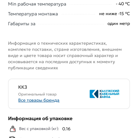
Min рабочая температура
- 40 °С
Данний товар от производителя
сертифицирован,
соответствует всем стандартам качества. Возврат
Температура монтажа
не ниже -15 °С
купленного товарa в течение 7 дней (наличие чека
Габариты за
один метр
обязательно).
Информация о технических характеристиках,
комплекте поставки, стране изготовления, внешнем
виде и цвете товара носит справочный характер и
основывается на последних доступных к моменту
публикации сведениях
ККЗ
Оригинальный товар
Все товары бренда
Информация об упаковке
Вес с упаковкой (кг):
0.16