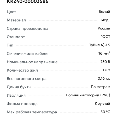
KKZ40-00003586
Цвет
Белый
Материал
медь
Страна производства
Россия
Стандарт
ГОСТ
Тип
ПуВнг(А)-LS
Сечение жилы кабеля
16 мм²
Условия доставки и цены на товар Провод
установочный ККЗ ПуВнг(А)-LS 1х16 силовой медный
Номинальное напряжение
750 В
(ПВ-1) белый ГОСТ 31947 KKZ40-00003586 из
Количество жил
1 шт
категории
Провод медный жесткий ПВ1 (ПуВ)
действительны в Москве и области.
Вес погонного метра
0.16 кг.
Длина бухты
По метрам
Наши профессиональные менеджеры обработают
заказ и свяжутся с Вами для согласования условий
Изоляция
Поливинилхлорид (PVC)
доставки или самовывоза. Перед оформлением
Форма провода
Круглый
онлайн заказа рекомендуем ознакомиться с
описанием, характеристиками и отзывами.
Max рабочая температура
50 °С