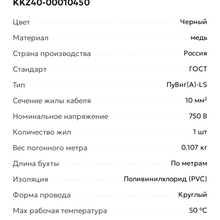
KKZ40-00010450
Цвет
Черный
Материал
медь
Страна производства
Россия
Стандарт
ГОСТ
Тип
ПуВнг(А)-LS
Сечение жилы кабеля
10 мм²
Условия доставки и цены на товар Провод
установочный ККЗ ПуВнг(А)-LS 1х10 силовой медный
Номинальное напряжение
750 В
(ПВ-1) черный ГОСТ 31947 KKZ40-00010450 из
Количество жил
1 шт
категории
Провод медный жесткий ПВ1 (ПуВ)
действительны в Москве и области.
Вес погонного метра
0.107 кг
Длина бухты
По метрам
Наши профессиональные менеджеры обработают
заказ и свяжутся с Вами для согласования условий
Изоляция
Поливинилхлорид (PVC)
доставки или самовывоза. Перед оформлением
Форма провода
Круглый
онлайн заказа рекомендуем ознакомиться с
описанием, характеристиками и отзывами.
Max рабочая температура
50 °С