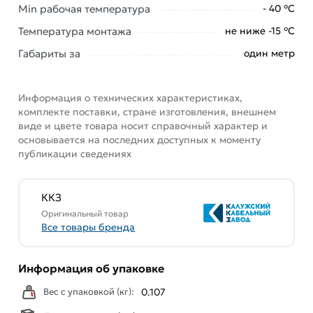
Min рабочая температура
- 40 °С
Данний товар от производителя
сертифицирован,
соответствует всем стандартам качества. Возврат
Температура монтажа
не ниже -15 °С
купленного товарa в течение 7 дней (наличие чека
Габариты за
один метр
обязательно).
Информация о технических характеристиках,
комплекте поставки, стране изготовления, внешнем
виде и цвете товара носит справочный характер и
основывается на последних доступных к моменту
публикации сведениях
ККЗ
Оригинальный товар
Все товары бренда
Информация об упаковке
Вес с упаковкой (кг):
0.107