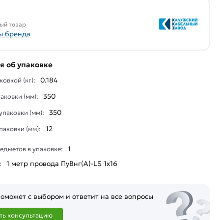
ый товар
ы бренда
 об упаковке
0.184
ковкой (кг):
350
аковки (мм):
350
паковки (мм):
12
паковки (мм):
1
едметов в упаковке:
1 мeтр провода ПуВнг(А)-LS 1х16
:
оможет с выбором и ответит на все вопросы
ть консультацию