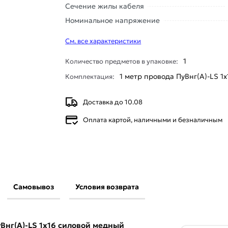
Сечение жилы кабеля
Номинальное напряжение
См. все характеристики
1
Количество предметов в упаковке:
1 мeтр провода ПуВнг(А)-LS 1х
Комплектация:
Доставка до 10.08
Оплата картой, наличными и безналичным
Самовывоз
Условия возврата
КЗ ПуВнг(А)-LS 1х16 силовой медный (ПВ-1)
ии
Провод медный жесткий ПВ1 (ПуВ)
Внг(А)-LS 1х16 силовой медный