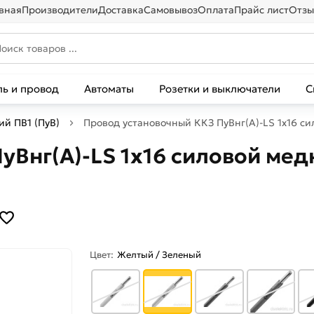
вная
Производители
Доставка
Самовывоз
Оплата
Прайс лист
Отзы
ль и провод
Автоматы
Розетки и выключатели
С
й ПВ1 (ПуВ)
Провод установочный ККЗ ПуВнг(А)-LS 1х16 с
уВнг(А)-LS 1х16 силовой мед
Цвет:
Желтый / Зеленый