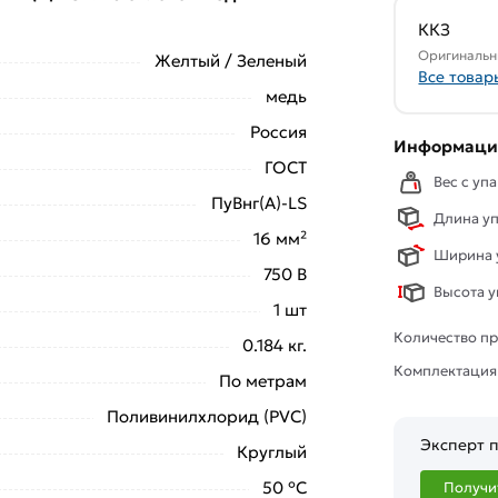
свяжутся с Вами для согласования условий
ККЗ
аказа рекомендуем ознакомиться с
Оригинальн
Желтый / Зеленый
Все товар
медь
ствует всем стандартам качества. Возврат
Россия
ельно).
Информация
ГОСТ
Вес с упа
ПуВнг(А)-LS
Длина уп
16 мм²
Ширина у
750 В
Высота у
1 шт
Количество пр
0.184 кг.
Комплектация
По метрам
Поливинилхлорид (PVC)
Эксперт п
Круглый
50 °С
Получи