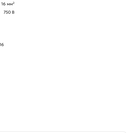
16 мм²
750 В
16