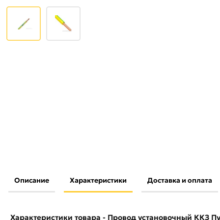
Описание
Характеристики
Доставка и оплата
Условия доставки и цены на товар Провод установочный К
желто-зеленый ГОСТ 31947 KKZ40-00003587 из категор
действительны в Москве и области.
Характеристики товара - Провод установочный ККЗ Пу