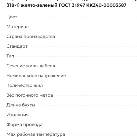
(ПВ-1) желто-зеленый ГОСТ 31947 KKZ40-00003587
Наши профессиональные менеджеры обработают заказ и 
доставки или самовывоза. Перед оформлением онлайн з
Цвет
описанием, характеристиками и отзывами.
Материал
Данний товар от производителя
сертифицирован, соответ
Страна производства
купленного товарa в течение 7 дней (наличие чека обязат
Стандарт
Тип
Сечение жилы кабеля
Номинальное напряжение
Количество жил
Вес погонного метра
Длина бухты
Изоляция
Форма провода
Max рабочая температура