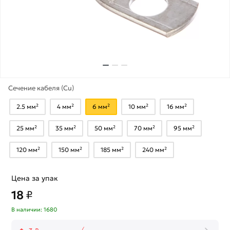
Сечение кабеля (Cu)
2.5 мм²
4 мм²
6 мм²
10 мм²
16 мм²
25 мм²
35 мм²
50 мм²
70 мм²
95 мм²
120 мм²
150 мм²
185 мм²
240 мм²
Цена за упак
18
₽
В наличии: 1680