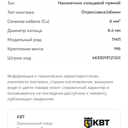
Москве и области.
Тип
Наконечник кольцевой прямой
Наши профессиональные менеджеры обработают
Тип монтажа
Опрессовка/обжим
заказ и свяжутся с Вами для согласования условий
Сечение кабеля (Cu)
6 мм²
доставки или самовывоза. Перед оформлением
Диаметр кольца
6.4 мм
онлайн заказа рекомендуем ознакомиться с
описанием, характеристиками и отзывами.
Модельный ряд
ТМЛ
Крепление винта
М6
Данний товар от производителя
сертифицирован,
соответствует всем стандартам качества. Возврат
Штрих-код
4630019121241
купленного товарa в течение 7 дней (наличие чека
обязательно).
Информация о технических характеристиках,
комплекте поставки, стране изготовления, внешнем
виде и цвете товара носит справочный характер и
основывается на последних доступных к моменту
публикации сведениях
КВТ
Оригинальный товар