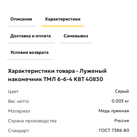
Описание
Характеристики
Доставка и оплата
Самовывоз
Условия возврата
Характеристики товара - Луженый
наконечник ТМЛ 6-6-4 КВТ 40830
Цвет
Серый
Вес нетто
0.003 кг
Материал
Медь луженая
Условия доставки и цены на товар Луженый
Страна производства
Россия
наконечник ТМЛ 6-6-4 КВТ 40830 из категории
Стандарт
ГОСТ 7386-80
Наконечники медные луженые ТМЛ
действительны в