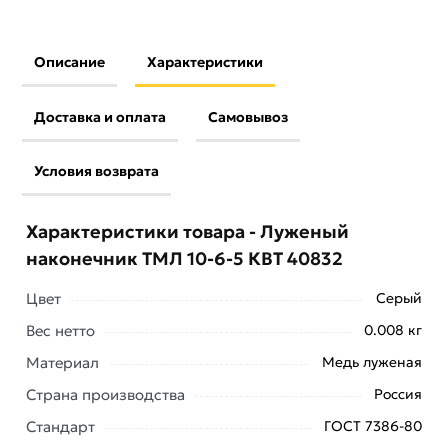
Описание
Характеристики
Доставка и оплата
Самовывоз
Условия возврата
Характеристики товара - Луженый
наконечник ТМЛ 10-6-5 КВТ 40832
Цвет
Серый
Вес нетто
0.008 кг
Материал
Медь луженая
Условия доставки и цены на товар Луженый
Страна производства
Россия
наконечник ТМЛ 10-6-5 КВТ 40832 из категории
Стандарт
ГОСТ 7386-80
Наконечники медные луженые ТМЛ
действительны в