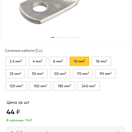
Сечение кабеля (Cu)
2.5 мм²
4 мм²
6 мм²
10 мм²
16 мм²
25 мм²
35 мм²
50 мм²
70 мм²
95 мм²
120 мм²
150 мм²
185 мм²
240 мм²
Цена за шт
44
₽
В наличии: 1747