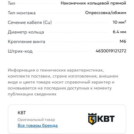
Москве и области.
Тип
Наконечник кольцевой прямой
Наши профессиональные менеджеры обработают
Тип монтажа
Опрессовка/обжим
заказ и свяжутся с Вами для согласования условий
Сечение кабеля (Cu)
10 мм²
доставки или самовывоза. Перед оформлением
Диаметр кольца
6.4 мм
онлайн заказа рекомендуем ознакомиться с
описанием, характеристиками и отзывами.
Крепление винта
М6
Штрих-код
4630019121272
Данний товар от производителя
сертифицирован,
соответствует всем стандартам качества. Возврат
купленного товарa в течение 7 дней (наличие чека
Информация о технических характеристиках,
обязательно).
комплекте поставки, стране изготовления, внешнем
виде и цвете товара носит справочный характер и
основывается на последних доступных к моменту
публикации сведениях
КВТ
Оригинальный товар
Все товары бренда