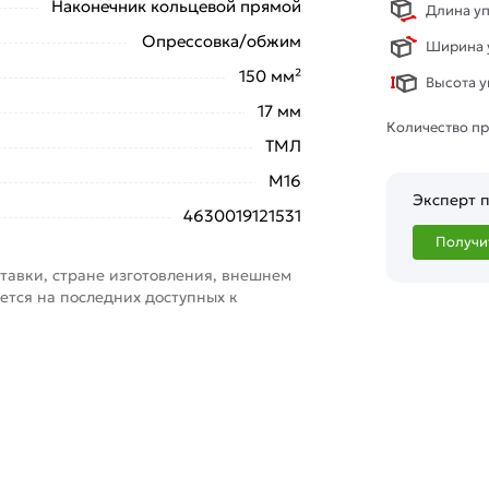
Наконечник кольцевой прямой
Длина уп
Опрессовка/обжим
Ширина у
150 мм²
Высота у
17 мм
Количество пр
ТМЛ
М16
Эксперт п
4630019121531
Получи
тавки, стране изготовления, внешнем
ется на последних доступных к