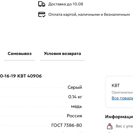
Доставка до 10.08
Оплата картой, наличными и безналичным
Самовывоз
Условия возврата
МЛ 150-16-19 КВТ 40906 из категории
ве и области.
0-16-19 КВТ 40906
свяжутся с Вами для согласования условий
аказа рекомендуем ознакомиться с
КВТ
Серый
Оригинальн
0.14 кг
Все товар
ствует всем стандартам качества. Возврат
медь
ельно).
Россия
Информация
ГОСТ 7386-80
Вес с упа