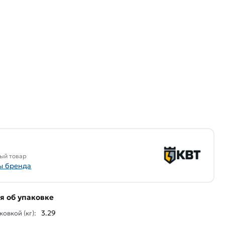
ый товар
ы бренда
 об упаковке
3.29
ковкой (кг):