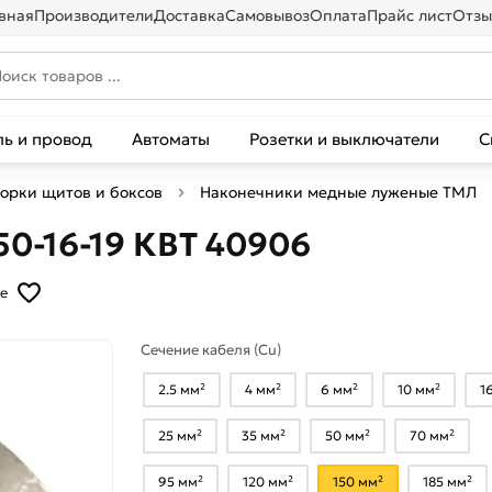
вная
Производители
Доставка
Самовывоз
Оплата
Прайс лист
Отзы
ль и провод
Автоматы
Розетки и выключатели
С
борки щитов и боксов
Наконечники медные луженые ТМЛ
0-16-19 КВТ 40906
е
Сечение кабеля (Cu)
2.5 мм²
4 мм²
6 мм²
10 мм²
1
25 мм²
35 мм²
50 мм²
70 мм²
95 мм²
120 мм²
150 мм²
185 мм²