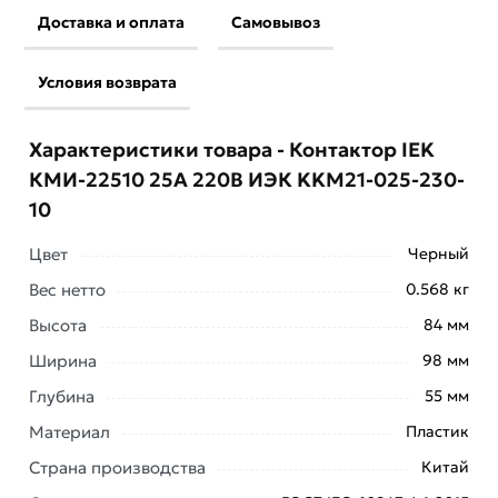
Доставка и оплата
Самовывоз
Условия возврата
Характеристики товара - Контактор IEK
КМИ-22510 25А 220В ИЭК KKM21-025-230-
10
Цвет
Черный
Вес нетто
0.568 кг
Условия доставки и цены на товар Контактор IEK
Высота
84 мм
КМИ-22510 25А 220В ИЭК KKM21-025-230-10 из
Ширина
98 мм
категории
Магнитные пускатели
действительны в
Москве и области.
Глубина
55 мм
Материал
Пластик
Наши профессиональные менеджеры обработают
заказ и свяжутся с Вами для согласования условий
Страна производства
Китай
доставки или самовывоза. Перед оформлением