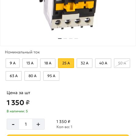
Номинальный ток
9 А
13 А
18 А
25 А
32 А
40 А
50 А
63 А
80 А
95 А
Цена за шт
1 350
₽
В наличии: 5
-
1 350 ₽
+
Кол-во: 1