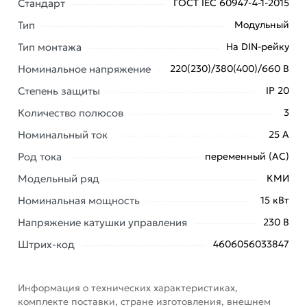
Стандарт
ГОСТ IEC 60947-4-1-2015
онлайн заказа рекомендуем ознакомиться с
описанием, характеристиками и отзывами.
Тип
Модульный
Тип монтажа
На DIN-рейку
Данний товар от производителя
сертифицирован,
соответствует всем стандартам качества. Возврат
Номинальное напряжение
220(230)/380(400)/660 В
купленного товарa в течение 7 дней (наличие чека
Степень защиты
IP 20
обязательно).
Количество полюсов
3
Номинальный ток
25 А
Род тока
переменный (AC)
Модельный ряд
КМИ
Номинальная мощность
15 кВт
Напряжение катушки управления
230 В
Штрих-код
4606056033847
Информация о технических характеристиках,
комплекте поставки, стране изготовления, внешнем