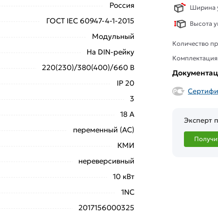
Россия
Ширина у
ГОСТ IEC 60947-4-1-2015
Высота у
Модульный
Количество пр
На DIN-рейку
Комплектация
220(230)/380(400)/660 В
Документа
IP 20
Сертифи
3
18 А
Эксперт п
переменный (AC)
Получи
КМИ
нереверсивный
10 кВт
1NC
2017156000325