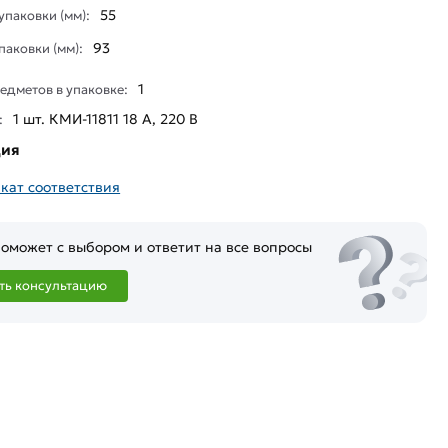
55
паковки (мм):
93
паковки (мм):
1
едметов в упаковке:
1 шт. КМИ-11811 18 А, 220 В
:
ция
кат соответствия
оможет с выбором и ответит на все вопросы
ть консультацию