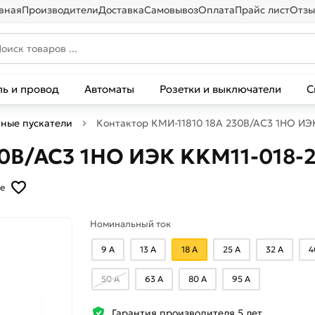
вная
Производители
Доставка
Самовывоз
Оплата
Прайс лист
Отзы
ль и провод
Автоматы
Розетки и выключатели
С
ные пускатели
Контактор КМИ-11810 18А 230В/АС3 1НО ИЭ
30В/АС3 1НО ИЭК KKM11-018-
е
Номинальный ток
9 А
13 А
18 А
25 А
32 А
4
50 А
63 А
80 А
95 А
Гарантия производителя 5 лет