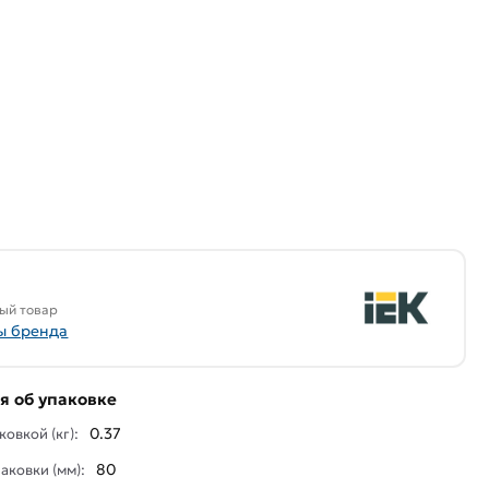
ый товар
ы бренда
 об упаковке
0.37
ковкой (кг):
80
аковки (мм):