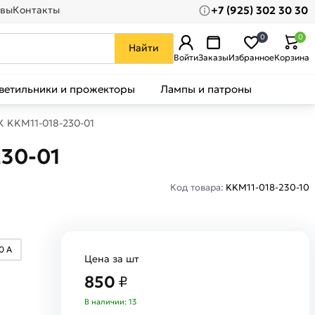
+7 (925) 302 30 30
вы
Контакты
0
0
Найти
Войти
Заказы
Избранное
Корзина
ветильники и прожекторы
Лампы и патроны
К KKM11-018-230-01
230-01
Код товара:
KKM11-018-230-10
0 А
Цена за шт
850
₽
В наличии: 13