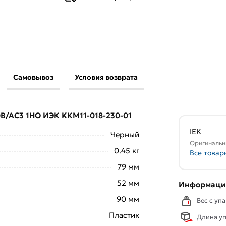
Самовывоз
Условия возврата
18А 230В/АС3 1НО ИЭК KKM11-018-230-01 из
и области.
0В/АС3 1НО ИЭК KKM11-018-230-01
свяжутся с Вами для согласования условий
аказа рекомендуем ознакомиться с
IEK
Черный
Оригинальн
0.45 кг
Все товар
ствует всем стандартам качества. Возврат
79 мм
ельно).
52 мм
Информация
90 мм
Вес с упа
Пластик
Длина уп