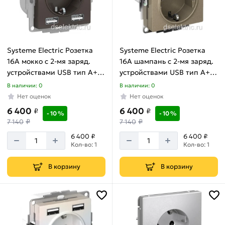
дрелей
и
перфораторов
Товаров
по
Systeme Electric Розетка
Systeme Electric Розетка
акции:
16A мокко с 2-мя заряд.
16A шампань с 2-мя заряд.
1
устройствами USB тип A+A
устройствами USB тип A+A
5В/2.4А 2х5В/1.2А механизм
5В/2.4А 2х5В/1.2А механизм
В наличии: 0
В наличии: 0
AtlasDesign ATN000630
AtlasDesign ATN000530
Нет оценок
Нет оценок
6 400
6 400
₽
₽
- 10 %
- 10 %
₽
₽
7 140
7 140
6 400 ₽
6 400 ₽
Кол-во: 1
Кол-во: 1
В корзину
В корзину