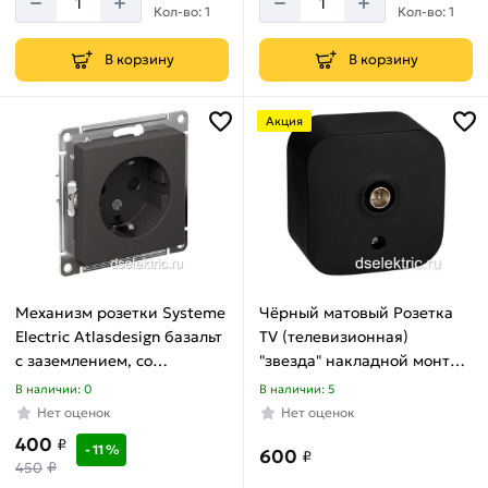
Кол-во: 1
Кол-во: 1
В корзину
В корзину
Акция
Механизм розетки Systeme
Чёрный матовый Розетка
Electric Atlasdesign базальт
TV (телевизионная)
с заземлением, со
"звезда" накладной монтаж
шторками, 16а, ATN001445
Legrand Quteo 782478
В наличии: 0
В наличии: 5
Нет оценок
Нет оценок
400
₽
- 11 %
600
₽
₽
450