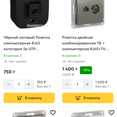
Чёрный матовый Розетка
Розетка двойная
компьютерная RJ45
комбинированная ТВ +
категория 5e UTP
компьютерная RJ45+TV
накладной монтаж Legrand
сталь AtlasDesign
В наличии: 5
В наличии: 0
Quteo 782480
ATN000989
Нет оценок
Нет оценок
1 400
₽
- 11 %
750
₽
₽
1 570
750 ₽
1 400 ₽
Кол-во: 1
Кол-во: 1
В корзину
В корзину