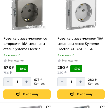
Розетка с заземлением со
Розетка с заземлением 16А
шторками 16А механизм
механизм лотос Systeme
сталь Systeme Electric
Electric ATLASDESIGN
ATLASDESIGN ATN000945
ATN001343
В наличии: 0
В наличии: 0
Нет оценок
Нет оценок
678
280
₽
₽
- 10 %
- 13 %
₽
₽
756
320
678 ₽
280 ₽
Кол-во: 1
Кол-во: 1
В корзину
В корзину