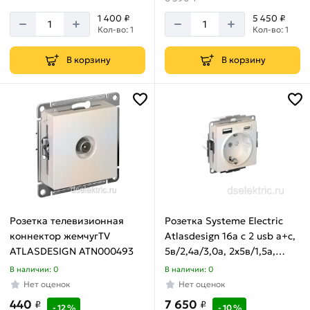
1 400 ₽
5 450 ₽
Кол-во: 1
Кол-во: 1
В корзину
В корзину
Розетка телевизионная
Розетка Systeme Electric
коннектор жемчугTV
Atlasdesign 16а c 2 usb a+c,
ATLASDESIGN ATN000493
5в/2,4а/3,0а, 2x5в/1,5а,
механизм, жемчуг
В наличии: 0
В наличии: 0
ATN000432
Нет оценок
Нет оценок
440
7 650
₽
₽
- 12 %
- 10 %