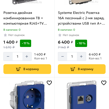
с
ПДУ
Товаров
Розетка двойная
Systeme Electric Розетка
по
комбинированная ТВ +
16A песочный с 2-мя заряд.
акции:
компьютерная RJ45+TV
устройствами USB тип A+A
10
базальт AtlasDesign
5В/2.4А 2х5В/1.2А механизм
В наличии: 0
В наличии: 0
Подвесные
ATN001489
AtlasDesign ATN001230
Нет оценок
Нет оценок
уличные
1 400
6 400
₽
₽
светильники
- 11 %
- 10 %
₽
₽
1 570
7 140
Товаров
по
1 400 ₽
6 400 ₽
акции:
Кол-во: 1
Кол-во: 1
8
В корзину
В корзину
Архитектурная
подсветка
Товаров
по
акции:
2
Садово-