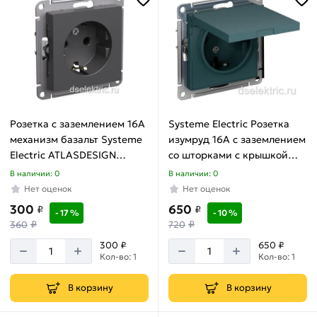
Розетка с заземлением 16А
Systeme Electric Розетка
механизм базальт Systeme
изумруд 16А с заземлением
Electric ATLASDESIGN
со шторками с крышкой
ATN001443
IP20,AtlasDesign
В наличии: 0
В наличии: 0
ATN000846
Нет оценок
Нет оценок
300
650
₽
₽
- 17 %
- 10 %
₽
₽
360
720
300 ₽
650 ₽
Кол-во: 1
Кол-во: 1
В корзину
В корзину