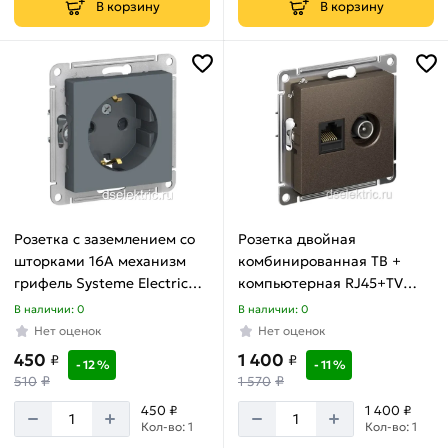
В корзину
В корзину
Розетка с заземлением со
Розетка двойная
шторками 16А механизм
комбинированная ТВ +
грифель Systeme Electric
компьютерная RJ45+TV
ATLASDESIGN ATN000745
мокко AtlasDesign
В наличии: 0
В наличии: 0
ATN000689
Нет оценок
Нет оценок
450
1 400
₽
₽
- 12 %
- 11 %
₽
₽
510
1 570
450 ₽
1 400 ₽
Кол-во: 1
Кол-во: 1