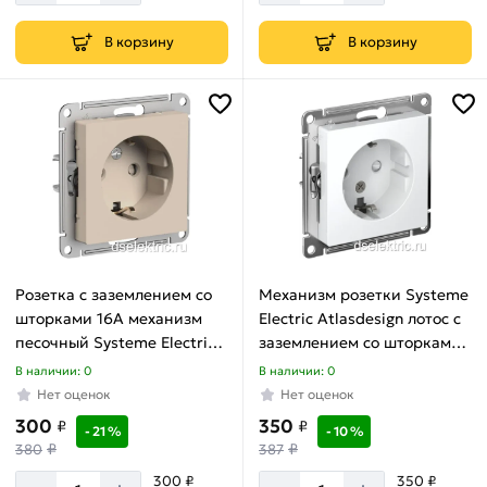
В корзину
В корзину
Розетка с заземлением со
Механизм розетки Systeme
шторками 16А механизм
Electric Atlasdesign лотос с
песочный Systeme Electric
заземлением со шторками,
ATLASDESIGN ATN001245
16а, ATN001345
В наличии: 0
В наличии: 0
Нет оценок
Нет оценок
300
350
₽
₽
- 21 %
- 10 %
₽
₽
380
387
300 ₽
350 ₽