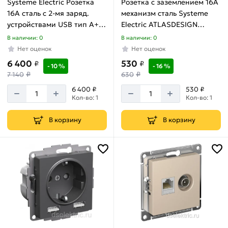
Systeme Electric Розетка
Розетка с заземлением 16А
акции:
79
16A сталь с 2-мя заряд.
механизм сталь Systeme
устройствами USB тип A+A
Electric ATLASDESIGN
Рамки
5В/2.4А 2х5В/1.2А механизм
ATN000943
В наличии: 0
В наличии: 0
для
AtlasDesign ATN000930
Нет оценок
Нет оценок
розеток
6 400
530
₽
₽
и
- 10 %
- 16 %
₽
₽
7 140
630
выключателей
Товаров
6 400 ₽
530 ₽
по
Кол-во: 1
Кол-во: 1
акции:
34
В корзину
В корзину
Вывод
кабеля
и
заглушки
Товаров
по
акции:
15
Кабель