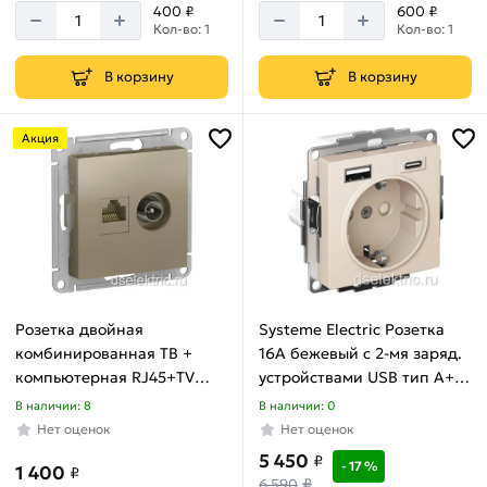
400 ₽
600 ₽
Кол-во: 1
Кол-во: 1
В корзину
В корзину
Акция
Розетка двойная
Systeme Electric Розетка
комбинированная ТВ +
16A бежевый с 2-мя заряд.
компьютерная RJ45+TV
устройствами USB тип A+C
шампан AtlasDesign
5В/2.4А 2х5В/1.2А механизм
В наличии: 8
В наличии: 0
ATN000589
AtlasDesign ATN000132
Нет оценок
Нет оценок
5 450
₽
- 17 %
1 400
₽
₽
6 590