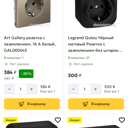
Art Gallery розетка с
Legrand Quteo Чёрный
заземлением, 16 А белый,
матовый Розетка с
GAL000543
заземлением без шторок
16А 250В винтовые зажимы
В наличии: 1
В наличии: 27
накладной монтаж Legrand
Нет оценок
Нет оценок
Quteo 782472
384
₽
- 20 %
300
₽
₽
481
384 ₽
300 ₽
Кол-во: 1
Кол-во: 1
В корзину
В корзину
Акция
Акция