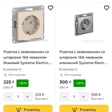
Розетка с заземлением со
Розетка с заземлением со
шторками 16А механизм
шторками 16А механизм
бежевый Systeme Electric
алюминий Systeme Electric
ATLASDESIGN ATN000245
ATLASDESIGN ATN000345
В наличии: 0
В наличии: 0
Нет оценок
Нет оценок
225
300
₽
₽
- 13 %
- 21 %
₽
₽
260
381
225 ₽
300 ₽
Кол-во: 1
Кол-во: 1
В корзину
В корзину