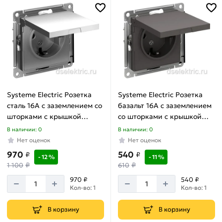
Systeme Electric Розетка
Systeme Electric Розетка
сталь 16А с заземлением со
базальт 16А с заземлением
шторками с крышкой
со шторками с крышкой
IP20,AtlasDesign
IP20,AtlasDesign ATN001446
В наличии: 0
В наличии: 0
ATN000946
Нет оценок
Нет оценок
970
540
₽
₽
- 12 %
- 11 %
₽
₽
1 100
610
970 ₽
540 ₽
Кол-во: 1
Кол-во: 1
В корзину
В корзину