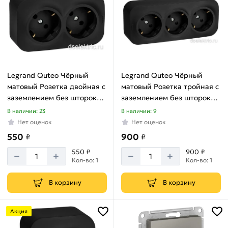
Legrand Quteo Чёрный
Legrand Quteo Чёрный
матовый Розетка двойная с
матовый Розетка тройная с
заземлением без шторок
заземлением без шторок
16А 250В винтовые зажимы
16А 250В винтовые зажимы
В наличии: 23
В наличии: 9
накладной монтаж Legrand
накладной монтаж Legrand
Нет оценок
Нет оценок
Quteo 782470
Quteo 782473
550
900
₽
₽
550 ₽
900 ₽
Кол-во: 1
Кол-во: 1
В корзину
В корзину
Акция