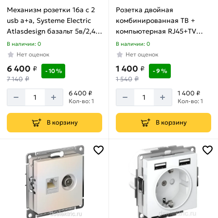
и
Механизм розетки 16а с 2
Розетка двойная
провод
usb a+a, Systeme Electric
комбинированная ТВ +
Товаров
Atlasdesign базальт 5в/2,4а,
компьютерная RJ45+TV
по
2x5в/1,2а, ATN001430
песочный AtlasDesign
В наличии: 0
В наличии: 0
акции:
ATN001289
Нет оценок
Нет оценок
1
6 400
1 400
₽
₽
- 10 %
- 9 %
Провод
₽
₽
7 140
1 540
силовой
6 400 ₽
1 400 ₽
медный
Кол-во: 1
Кол-во: 1
ПВС
Товаров
В корзину
В корзину
по
акции:
1
Светильники,
люстры
и
прожекторы
Товаров
по