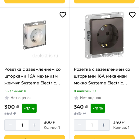
Розетка с заземлением со
Розетка с заземлением со
шторками 16А механизм
шторками 16А механизм
жемчуг Systeme Electric
мокко Systeme Electric
ATLASDESIGN ATN000445
ATLASDESIGN ATN000645
В наличии: 0
В наличии: 0
Нет оценок
Нет оценок
300
340
₽
₽
- 17 %
- 11 %
₽
₽
360
380
300 ₽
340 ₽
Кол-во: 1
Кол-во: 1