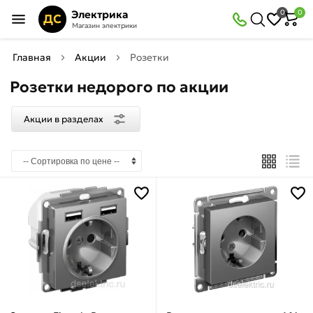
×
Электрика
0
0
Акции
ДС
Магазин электрики
в
разделах
Главная
Акции
Розетки
Розетки недорого по акции
Розетки
и
выключатели
Акции в разделах
Товаров
по
акции:
211
Розетки
Товаров
по
акции:
83
Выключатели
Товаров
по