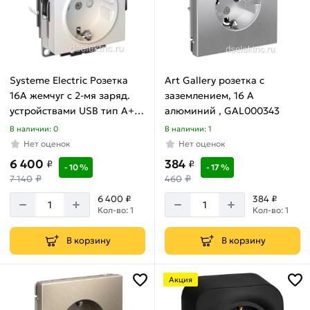
Systeme Electric Розетка
Art Gallery розетка с
16A жемчуг с 2-мя заряд.
заземлением, 16 А
устройствами USB тип A+A
алюминий , GAL000343
5В/2.4А 2х5В/1.2А механизм
В наличии: 0
В наличии: 1
AtlasDesign ATN000430
Нет оценок
Нет оценок
6 400
384
₽
₽
- 10 %
- 17 %
₽
₽
7 140
460
6 400 ₽
384 ₽
Кол-во: 1
Кол-во: 1
В корзину
В корзину
Акция