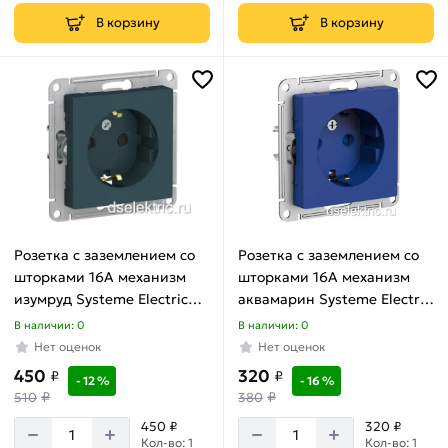
В корзину
В корзину
Розетка с заземлением со
Розетка с заземлением со
шторками 16А механизм
шторками 16А механизм
изумруд Systeme Electric
аквамарин Systeme Electric
ATLASDESIGN ATN000845
ATLASDESIGN ATN001145
В наличии: 0
В наличии: 0
Нет оценок
Нет оценок
450
320
₽
₽
- 12 %
- 16 %
₽
₽
510
380
450 ₽
320 ₽
Кол-во: 1
Кол-во: 1