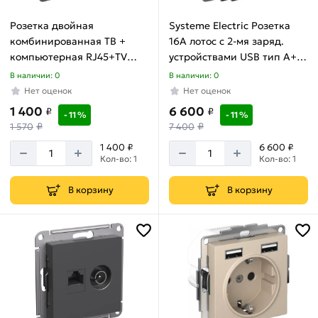
акции:
61
Розетка двойная
Systeme Electric Розетка
комбинированная ТВ +
16A лотос с 2-мя заряд.
Лента
компьютерная RJ45+TV
устройствами USB тип A+A
светодиодная
жемчуг AtlasDesign
5В/2.4А 2х5В/1.2А механизм
В наличии: 0
В наличии: 0
и
ATN000489
AtlasDesign ATN001330
Нет оценок
Нет оценок
комплектующие
Товаров
1 400
6 600
₽
₽
- 11 %
- 11 %
по
₽
₽
1 570
7 400
акции:
1 400 ₽
6 600 ₽
1
Кол-во: 1
Кол-во: 1
Точечные
В корзину
В корзину
светильники
Товаров
по
акции:
36
Потолочные
светодиодные
светильники