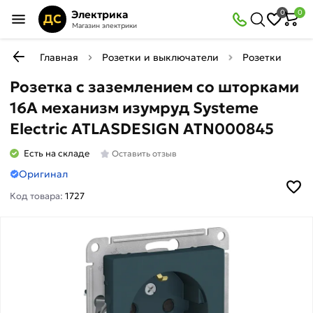
Электрика
0
0
ДС
Магазин электрики
Главная
Розетки и выключатели
Розетки
Р
Розетка с заземлением со шторками
16А механизм изумруд Systeme
Electric ATLASDESIGN ATN000845
Есть на складе
Оставить отзыв
Оригинал
Код товара:
1727