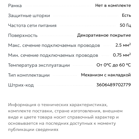
Рамка
Нет в комплекте
Москве и области.
Защитные шторки
Есть
Наши профессиональные менеджеры обработают
заказ и свяжутся с Вами для согласования условий
Частота сети питания
50 Гц
доставки или самовывоза. Перед оформлением
Поверхность
Декоративное покрытие
онлайн заказа рекомендуем ознакомиться с
Макс. сечение подключаемых проводов
2.5 мм²
описанием, характеристиками и отзывами.
Мин. сечение подключаемых проводов
0.75 мм²
Данний товар от производителя
сертифицирован,
Температура эксплуатации
От 0°С до 60 °С
соответствует всем стандартам качества. Возврат
купленного товарa в течение 7 дней (наличие чека
Тип комплектации
Механизм с накладкой
обязательно).
Штрих-код
3606489702779
Информация о технических характеристиках,
комплекте поставки, стране изготовления, внешнем
виде и цвете товара носит справочный характер и
основывается на последних доступных к моменту
публикации сведениях