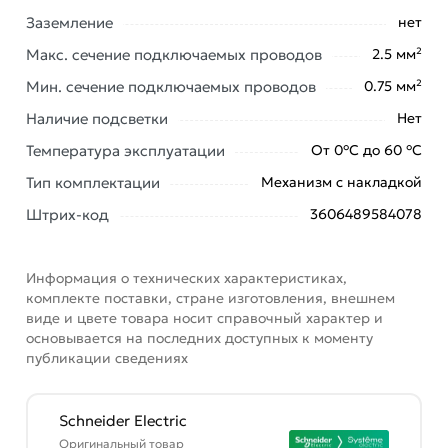
Заземление
нет
Наши профессиональные менеджеры обработают
заказ и свяжутся с Вами для согласования условий
Макс. сечение подключаемых проводов
2.5 мм²
доставки или самовывоза. Перед оформлением
Мин. сечение подключаемых проводов
0.75 мм²
онлайн заказа рекомендуем ознакомиться с
Наличие подсветки
Нет
описанием, характеристиками и отзывами.
Температура эксплуатации
От 0°С до 60 °С
Данний товар от производителя
сертифицирован,
соответствует всем стандартам качества. Возврат
Тип комплектации
Механизм с накладкой
купленного товарa в течение 7 дней (наличие чека
Штрих-код
3606489584078
обязательно).
Информация о технических характеристиках,
комплекте поставки, стране изготовления, внешнем
виде и цвете товара носит справочный характер и
основывается на последних доступных к моменту
публикации сведениях
Schneider Electric
Оригинальный товар