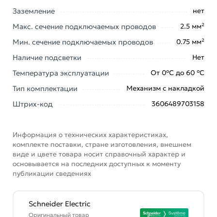
Заземление
нет
Наши профессиональные менеджеры обработают
заказ и свяжутся с Вами для согласования условий
Макс. сечение подключаемых проводов
2.5 мм²
доставки или самовывоза. Перед оформлением
Мин. сечение подключаемых проводов
0.75 мм²
онлайн заказа рекомендуем ознакомиться с
Наличие подсветки
Нет
описанием, характеристиками и отзывами.
Температура эксплуатации
От 0°С до 60 °С
Данний товар от производителя
сертифицирован,
соответствует всем стандартам качества. Возврат
Тип комплектации
Механизм с накладкой
купленного товарa в течение 7 дней (наличие чека
Штрих-код
3606489703158
обязательно).
Информация о технических характеристиках,
комплекте поставки, стране изготовления, внешнем
виде и цвете товара носит справочный характер и
основывается на последних доступных к моменту
публикации сведениях
Schneider Electric
Оригинальный товар