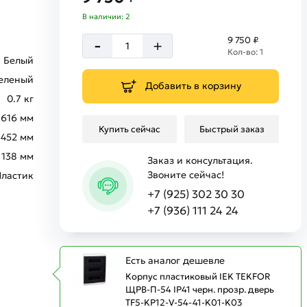
В наличии: 2
-
9 750 ₽
+
Кол-во: 1
Белый
еленый
Добавить в корзину
0.7 кг
616 мм
Купить сейчас
Быстрый заказ
452 мм
138 мм
Заказ и консультация.
Звоните сейчас!
Пластик
+7 (925) 302 30 30
+7 (936) 111 24 24
Есть аналог дешевле
Корпус пластиковый IEK TEKFOR
ЩРВ-П-54 IP41 черн. прозр. дверь
TF5-KP12-V-54-41-K01-K03