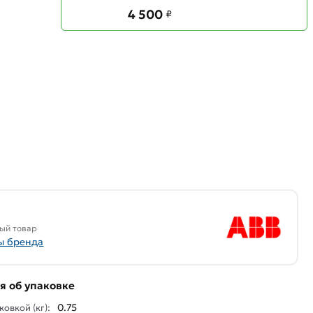
4 500
₽
ый товар
ы бренда
 об упаковке
0.75
ковкой (кг):