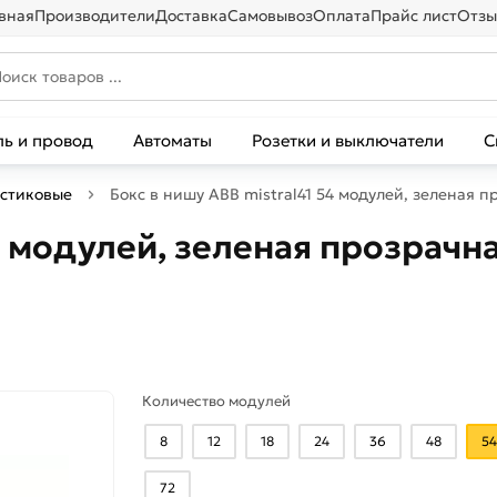
вная
Производители
Доставка
Самовывоз
Оплата
Прайс лист
Отзы
ль и провод
Автоматы
Розетки и выключатели
С
стиковые
Бокс в нишу ABB mistral41 54 модулей, зеленая 
4 модулей, зеленая прозрачн
Количество модулей
8
12
18
24
36
48
5
72