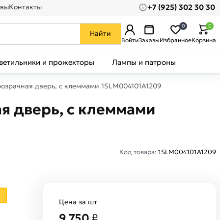
+7 (925) 302 30 30
вы
Контакты
0
0
Найти
Войти
Заказы
Избранное
Корзина
ветильники и прожекторы
Лампы и патроны
прозрачная дверь, c клеммами 1SLM004101A1209
ая дверь, c клеммами
Код товара:
1SLM004101A1209
4
Цена за шт
9 750
₽