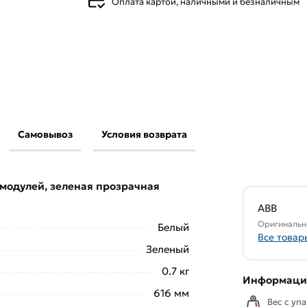
Оплата картой, наличными и безналичным
Самовывоз
Условия возврата
l41 54 модулей, зеленая прозрачная дверь,
 пластиковые
действительны в Москве и
4 модулей, зеленая прозрачная
свяжутся с Вами для согласования условий
ABB
аказа рекомендуем ознакомиться с
Оригинальн
Белый
Все товар
Зеленый
ствует всем стандартам качества. Возврат
0.7 кг
ельно).
Информация
616 мм
Вес с упа