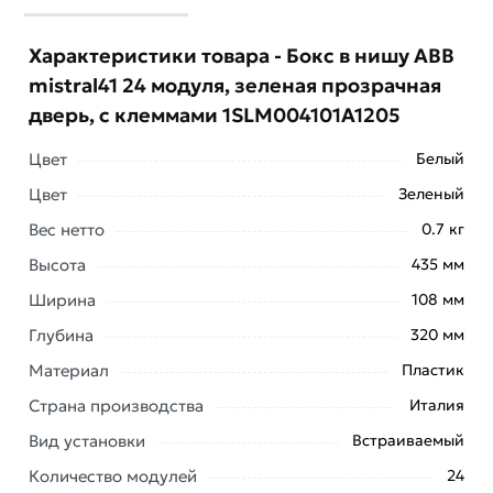
Характеристики товара - Бокс в нишу ABB
mistral41 24 модуля, зеленая прозрачная
дверь, c клеммами 1SLM004101A1205
Цвет
Белый
Цвет
Зеленый
Вес нетто
0.7 кг
Высота
435 мм
Ширина
108 мм
Условия доставки и цены на товар Бокс в нишу ABB
Глубина
320 мм
mistral41 24 модуля, зеленая прозрачная дверь, c
Материал
Пластик
клеммами 1SLM004101A1205 из категории
Встраиваемые пластиковые
действительны в Москве
Страна производства
Италия
и области.
Вид установки
Встраиваемый
Наши профессиональные менеджеры обработают
Количество модулей
24
заказ и свяжутся с Вами для согласования условий