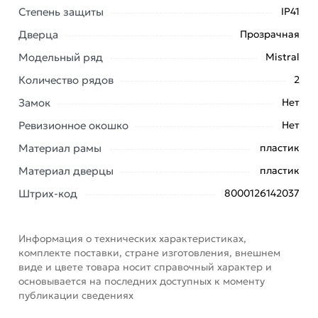
Степень защиты
IP41
доставки или самовывоза. Перед оформлением
онлайн заказа рекомендуем ознакомиться с
Дверца
Прозрачная
описанием, характеристиками и отзывами.
Модельный ряд
Mistral
Данний товар от производителя
сертифицирован,
Количество рядов
2
соответствует всем стандартам качества. Возврат
Замок
Нет
купленного товарa в течение 7 дней (наличие чека
обязательно).
Ревизионное окошко
Нет
Материал рамы
пластик
Материал дверцы
пластик
Штрих-код
8000126142037
Информация о технических характеристиках,
комплекте поставки, стране изготовления, внешнем
виде и цвете товара носит справочный характер и
основывается на последних доступных к моменту
публикации сведениях