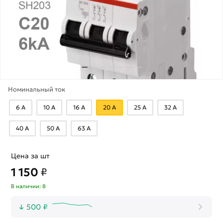
Номинальный ток
6 А
10 А
16 А
20 А
25 А
32 А
40 А
50 А
63 А
Цена за шт
1 150
₽
В наличии: 8
500 ₽