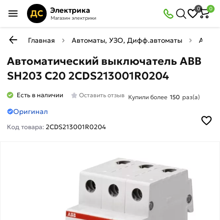
Электрика
0
0
ДС
Магазин электрики
Главная
Автоматы, УЗО, Дифф.автоматы
Автом
Автоматический выключатель ABB
SH203 C20 2CDS213001R0204
Есть в наличии
Оставить отзыв
Купили более
150
раз(а)
Оригинал
Код товара:
2CDS213001R0204