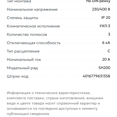
Тип монтажа
На DIN-рейку
выключатель ABB SH203 C20 2CDS213001R0204 из
Номинальное напряжение
230/400 В
категории
Трехполюсные автоматические
выключатели
действительны в Москве и области.
Степень защиты
IP 20
Климатическое исполнение
Наши профессиональные менеджеры обработают
УХЛ-3
заказ и свяжутся с Вами для согласования условий
Количество полюсов
3
доставки или самовывоза. Перед оформлением
Отключающая способность
6 кА
онлайн заказа рекомендуем ознакомиться с
описанием, характеристиками и отзывами.
Тип расцепления
C
Номинальный ток
20 А
Данний товар от производителя
сертифицирован,
соответствует всем стандартам качества. Возврат
Модельный ряд
SH200
купленного товарa в течение 7 дней (наличие чека
Штрих-код
4016779631358
обязательно).
Информация о технических характеристиках,
комплекте поставки, стране изготовления, внешнем
виде и цвете товара носит справочный характер и
основывается на последних доступных к моменту
публикации сведениях