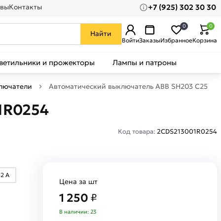
+7 (925) 302 30 30
вы
Контакты
0
0
Найти
Войти
Заказы
Избранное
Корзина
ветильники и прожекторы
Лампы и патроны
лючатели
Автоматический выключатель ABB SH203 C25 2C
1R0254
Код товара:
2CDS213001R0254
32 А
Цена за шт
1 250
₽
В наличии: 23