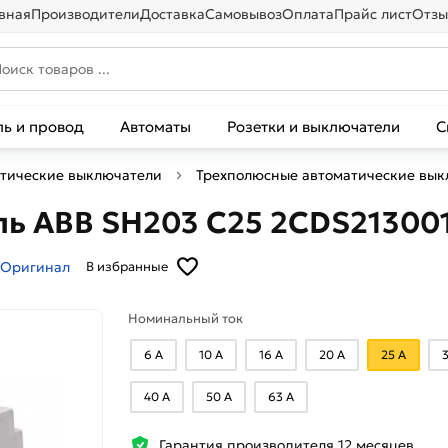
вная
Производители
Доставка
Самовывоз
Оплата
Прайс лист
Отзы
ль и провод
Автоматы
Розетки и выключатели
С
тические выключатели
Трехполюсные автоматические вык
ль ABB SH203 C25 2CDS21300
Оригинал
В избранные
Номинальный ток
6 А
10 А
16 А
20 А
25 А
40 А
50 А
63 А
Гарантия производителя 12 месяцев