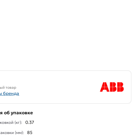
ый товар
ы бренда
 об упаковке
0.37
ковкой (кг):
85
аковки (мм):