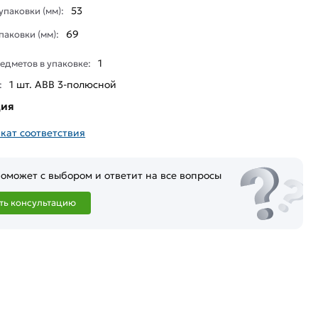
53
паковки (мм):
69
паковки (мм):
1
едметов в упаковке:
1 шт. ABB 3-полюсной
:
ция
кат соответствия
оможет с выбором и ответит на все вопросы
ть консультацию