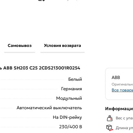
Самовывоз
Условия возврата
лючатель ABB SH203 C25 2CDS213001R0254
и
действительны в Москве и области.
ль ABB SH203 C25 2CDS213001R0254
свяжутся с Вами для согласования условий
аказа рекомендуем ознакомиться с
ABB
Белый
Оригинальн
Германия
Все товар
ствует всем стандартам качества. Возврат
Модульный
ельно).
Автоматический выключатель
Информация
На DIN-рейку
Вес с упа
230/400 В
Длина уп