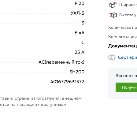
IP 20
Ширина у
УХЛ-3
Высота у
3
Количество пр
6 кА
Комплектация
C
Документа
25 А
Сертифи
AC(переменный ток)
SH200
Эксперт п
4016779631372
Получи
тавки, стране изготовления, внешнем
ется на последних доступных к