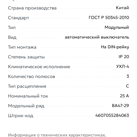
Страна производства
Китай
Наши профессиональные менеджеры обработают
заказ и свяжутся с Вами для согласования условий
Стандарт
ГОСТ Р 50345-2010
доставки или самовывоза. Перед оформлением
Тип
Модульный
онлайн заказа рекомендуем ознакомиться с
описанием, характеристиками и отзывами.
Вид
автоматический выключатель
Тип монтажа
На DIN-рейку
Данний товар от производителя
сертифицирован,
соответствует всем стандартам качества. Возврат
Степень защиты
IP 20
купленного товарa в течение 7 дней (наличие чека
Климатическое исполнение
УХЛ-4
обязательно).
Количество полюсов
3
Тип расцепления
C
Номинальный ток
25 А
Модельный ряд
ВА47-29
Штрих-код
4607055284063
Информация о технических характеристиках,