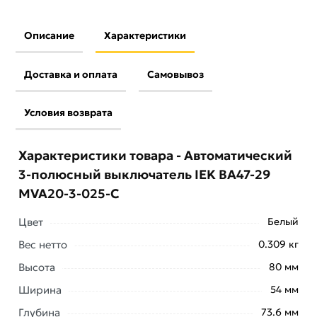
Описание
Характеристики
Доставка и оплата
Самовывоз
Условия возврата
Характеристики товара - Автоматический
3-полюсный выключатель IEK ВА47-29
MVA20-3-025-C
Цвет
Белый
Вес нетто
0.309 кг
Условия доставки и цены на товар Автоматический 3-
Высота
80 мм
полюсный выключатель IEK ВА47-29 MVA20-3-025-C
Ширина
54 мм
из категории
Трехполюсные автоматические
выключатели
действительны в Москве и области.
Глубина
73.6 мм