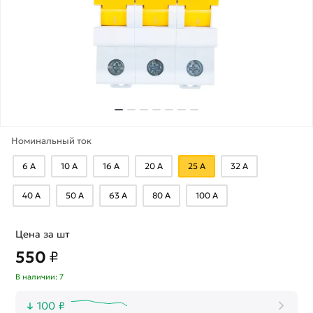
Номинальный ток
6 А
10 А
16 А
20 А
25 А
32 А
40 А
50 А
63 А
80 А
100 А
Цена за шт
550
₽
В наличии: 7
100 ₽