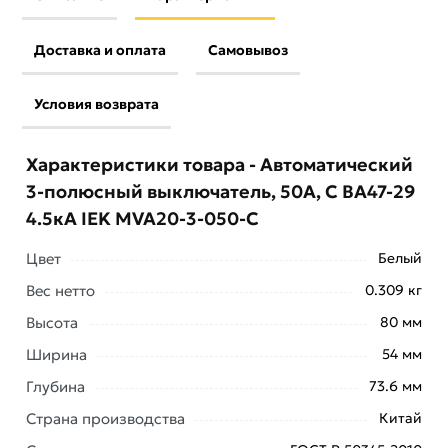
Доставка и оплата
Самовывоз
Условия возврата
Характеристики товара - Автоматический
3-полюсный выключатель, 50А, С ВА47-29
4.5кА IEK MVA20-3-050-C
Цвет
Белый
Вес нетто
0.309 кг
Условия доставки и цены на товар Автоматический 3-
Высота
80 мм
полюсный выключатель, 50А, С ВА47-29 4.5кА IEK
Ширина
54 мм
MVA20-3-050-C из категории
Трехполюсные
автоматические выключатели
действительны в
Глубина
73.6 мм
Москве и области.
Страна производства
Китай
Наши профессиональные менеджеры обработают