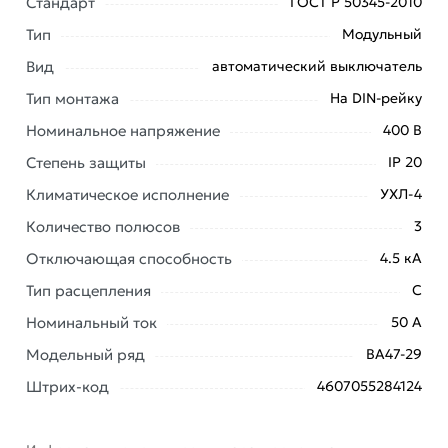
Стандарт
ГОСТ Р 50345-2010
заказ и свяжутся с Вами для согласования условий
Тип
Модульный
доставки или самовывоза. Перед оформлением
онлайн заказа рекомендуем ознакомиться с
Вид
автоматический выключатель
описанием, характеристиками и отзывами.
Тип монтажа
На DIN-рейку
Данний товар от производителя
сертифицирован,
Номинальное напряжение
400 В
соответствует всем стандартам качества. Возврат
Степень защиты
IP 20
купленного товарa в течение 7 дней (наличие чека
Климатическое исполнение
УХЛ-4
обязательно).
Количество полюсов
3
Отключающая способность
4.5 кА
Тип расцепления
C
Номинальный ток
50 А
Модельный ряд
ВА47-29
Штрих-код
4607055284124