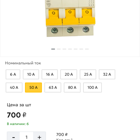
Номинальный ток
6 А
10 А
16 А
20 А
25 А
32 А
40 А
50 А
63 А
80 А
100 А
Цена за шт
700
₽
В наличии: 6
-
700 ₽
+
Кол-во: 1