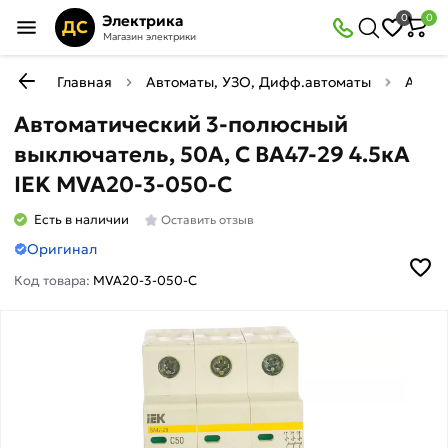
Электрика
0
0
ДС
Магазин электрики
Главная
Автоматы, УЗО, Дифф.автоматы
Автом
Автоматический 3-полюсный
выключатель, 50А, С ВА47-29 4.5кА
IEK MVA20-3-050-C
Есть в наличии
Оставить отзыв
Оригинал
Код товара:
MVA20-3-050-C