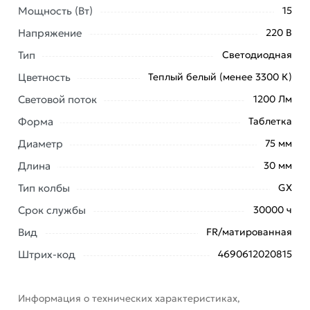
Мощность (Вт)
15
Напряжение
220 В
Условия доставки и цены на товар Светодиодная
Тип
Светодиодная
лампа IN HOME LED-GX53-VC 15Вт 230В 3000К
Цветность
Теплый белый (менее 3300 К)
1200Лм 4690612020815 из категории
Светодиодные
(LED)
действительны в Москве и области.
Световой поток
1200 Лм
Форма
Таблетка
Наши профессиональные менеджеры обработают
заказ и свяжутся с Вами для согласования условий
Диаметр
75 мм
доставки или самовывоза. Перед оформлением
Длина
30 мм
онлайн заказа рекомендуем ознакомиться с
описанием, характеристиками и отзывами.
Тип колбы
GX
Срок службы
30000 ч
Данний товар от производителя
сертифицирован,
соответствует всем стандартам качества. Возврат
Вид
FR/матированная
купленного товарa в течение 7 дней (наличие чека
Штрих-код
4690612020815
обязательно).
Информация о технических характеристиках,