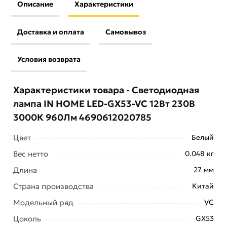
Описание
Характеристики
Доставка и оплата
Самовывоз
Условия возврата
Характеристики товара - Светодиодная
лампа IN HOME LED-GX53-VC 12Вт 230В
3000К 960Лм 4690612020785
Цвет
Белый
Вес нетто
0.048 кг
Длина
27 мм
Страна производства
Китай
Модельный ряд
VC
Цоколь
GX53
Условия доставки и цены на товар Светодиодная