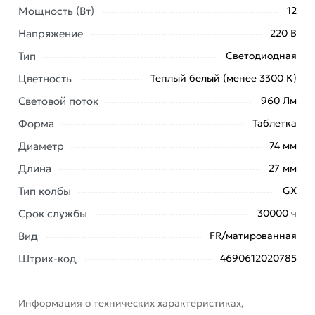
лампа IN HOME LED-GX53-VC 12Вт 230В 3000К
Мощность (Вт)
12
960Лм 4690612020785 из категории
Светодиодные
Напряжение
220 В
(LED)
действительны в Москве и области.
Тип
Светодиодная
Наши профессиональные менеджеры обработают
Цветность
Теплый белый (менее 3300 К)
заказ и свяжутся с Вами для согласования условий
доставки или самовывоза. Перед оформлением
Световой поток
960 Лм
онлайн заказа рекомендуем ознакомиться с
Форма
Таблетка
описанием, характеристиками и отзывами.
Диаметр
74 мм
Данний товар от производителя
сертифицирован,
Длина
27 мм
соответствует всем стандартам качества. Возврат
купленного товарa в течение 7 дней (наличие чека
Тип колбы
GX
обязательно).
Срок службы
30000 ч
Вид
FR/матированная
Штрих-код
4690612020785
Информация о технических характеристиках,