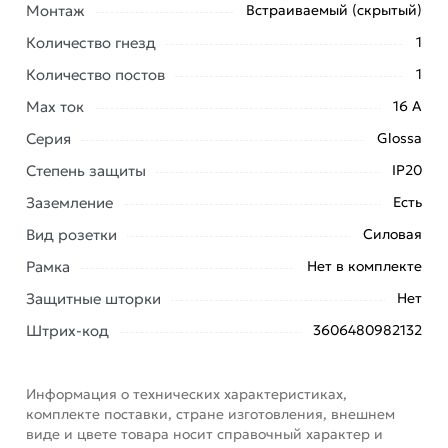
Монтаж
Встраиваемый (скрытый)
категории
Розетки штепсельные
действительны в
Москве и области.
Количество гнезд
1
Наши профессиональные менеджеры обработают
Количество постов
1
заказ и свяжутся с Вами для согласования условий
Max ток
16 А
доставки или самовывоза. Перед оформлением
Серия
Glossa
онлайн заказа рекомендуем ознакомиться с
описанием, характеристиками и отзывами.
Степень защиты
IP20
Данний товар от производителя
сертифицирован,
Заземление
Есть
соответствует всем стандартам качества. Возврат
Вид розетки
Силовая
купленного товарa в течение 7 дней (наличие чека
Рамка
Нет в комплекте
обязательно).
Защитные шторки
Нет
Штрих-код
3606480982132
Информация о технических характеристиках,
комплекте поставки, стране изготовления, внешнем
виде и цвете товара носит справочный характер и