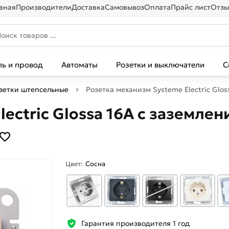
вная
Производители
Доставка
Самовывоз
Оплата
Прайс лист
Отзы
ль и провод
Автоматы
Розетки и выключатели
С
зетки штепсельные
Розетка механизм Systeme Electric Glo
ectric Glossa 16А с заземле
Цвет:
Сосна
Гарантия производителя 1 год