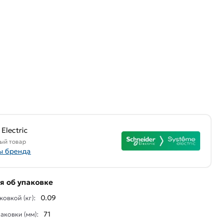
Electric
ый товар
ы бренда
 об упаковке
0.09
ковкой (кг):
71
аковки (мм):