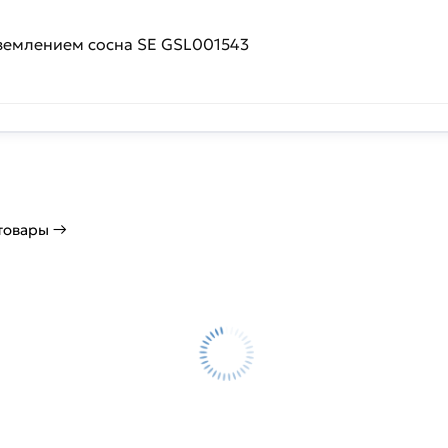
заземлением сосна SE GSL001543
 товары →