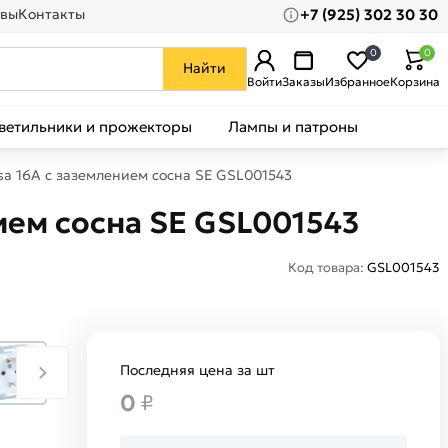
+7 (925) 302 30 30
вы
Контакты
0
0
Найти
Войти
Заказы
Избранное
Корзина
ветильники и прожекторы
Лампы и патроны
ssa 16А с заземлением сосна SE GSL001543
нием сосна SE GSL001543
Код товара:
GSL001543
Последняя цена за шт
0
₽