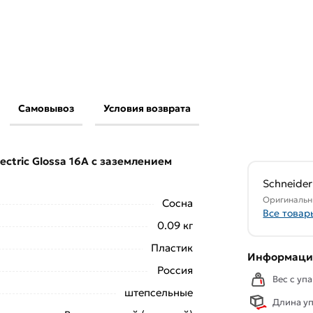
Самовывоз
Условия возврата
me Electric Glossa 16А с заземлением сосна
тельны в Москве и области.
ectric Glossa 16А с заземлением
свяжутся с Вами для согласования условий
аказа рекомендуем ознакомиться с
Schneider 
Оригинальн
Сосна
Все товар
ствует всем стандартам качества. Возврат
0.09 кг
ельно).
Пластик
Информация
Россия
Вес с упа
штепсельные
Длина уп