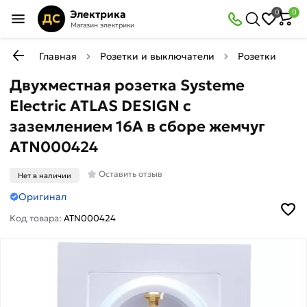
Электрика
0
0
ДС
Магазин электрики
Главная
Розетки и выключатели
Розетки
Р
Двухместная розетка Systeme
Electric ATLAS DESIGN с
заземлением 16А в сборе жемчуг
ATN000424
Оставить отзыв
Нет в наличии
Оригинал
Код товара:
ATN000424