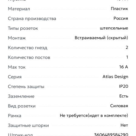
категории
Розетки штепсельные
действительны в
Материал
Пластик
Москве и области.
Страна производства
Россия
Наши профессиональные менеджеры обработают
Типы розеток
штепсельные
заказ и свяжутся с Вами для согласования условий
Монтаж
Встраиваемый (скрытый)
доставки или самовывоза. Перед оформлением
онлайн заказа рекомендуем ознакомиться с
Количество гнезд
2
описанием, характеристиками и отзывами.
Количество постов
1
Данний товар от производителя
сертифицирован,
Max ток
16 А
соответствует всем стандартам качества. Возврат
Серия
Atlas Design
купленного товарa в течение 7 дней (наличие чека
обязательно).
Степень защиты
IP20
Заземление
Есть
Вид розетки
Силовая
Рамка
Не требуется(идет в комплекте)
Защитные шторки
Нет
Штрих-код
3606489584290