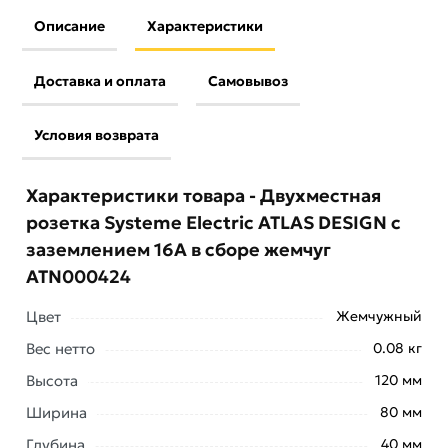
Описание
Характеристики
Доставка и оплата
Самовывоз
Условия возврата
Характеристики товара - Двухместная
розетка Systeme Electric ATLAS DESIGN с
заземлением 16А в сборе жемчуг
ATN000424
Цвет
Жемчужный
Вес нетто
0.08 кг
Высота
120 мм
Условия доставки и цены на товар Двухместная
Ширина
80 мм
розетка Systeme Electric ATLAS DESIGN с
заземлением 16А в сборе жемчуг ATN000424 из
Глубина
40 мм