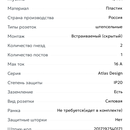
Материал
Пластик
Страна производства
Россия
Типы розеток
штепсельные
Условия доставки и цены на товар Двухместная
Монтаж
Встраиваемый (скрытый)
розетка Systeme Electric ATLAS DESIGN с
заземлением 16А в сборе алюминий ATN000324 из
Количество гнезд
2
категории
Розетки штепсельные
действительны в
Количество постов
1
Москве и области.
Max ток
16 А
Наши профессиональные менеджеры обработают
Серия
Atlas Design
заказ и свяжутся с Вами для согласования условий
Степень защиты
IP20
доставки или самовывоза. Перед оформлением
онлайн заказа рекомендуем ознакомиться с
Заземление
Есть
описанием, характеристиками и отзывами.
Вид розетки
Силовая
Данний товар от производителя
сертифицирован,
Рамка
Не требуется(идет в комплекте)
соответствует всем стандартам качества. Возврат
Защитные шторки
Нет
купленного товарa в течение 7 дней (наличие чека
обязательно).
Штрих-код
2017192340171