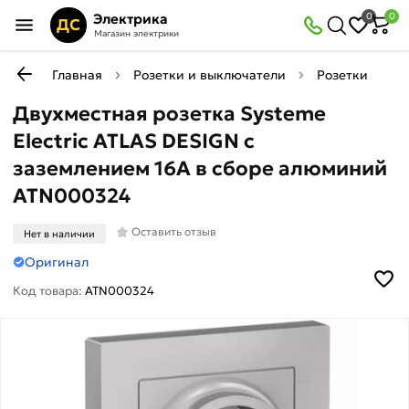
Электрика
0
0
ДС
Магазин электрики
Главная
Розетки и выключатели
Розетки
Р
Двухместная розетка Systeme
Electric ATLAS DESIGN с
заземлением 16А в сборе алюминий
ATN000324
Оставить отзыв
Нет в наличии
Оригинал
Код товара:
ATN000324