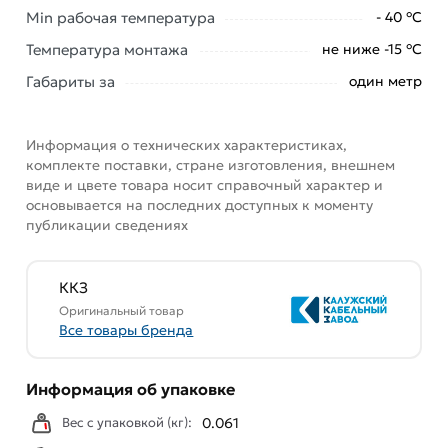
Min рабочая температура
- 40 °С
Данний товар от производителя
сертифицирован,
соответствует всем стандартам качества. Возврат
Температура монтажа
не ниже -15 °С
купленного товарa в течение 7 дней (наличие чека
Габариты за
один метр
обязательно).
Информация о технических характеристиках,
комплекте поставки, стране изготовления, внешнем
виде и цвете товара носит справочный характер и
основывается на последних доступных к моменту
публикации сведениях
ККЗ
Оригинальный товар
Все товары бренда
Информация об упаковке
Вес с упаковкой (кг):
0.061