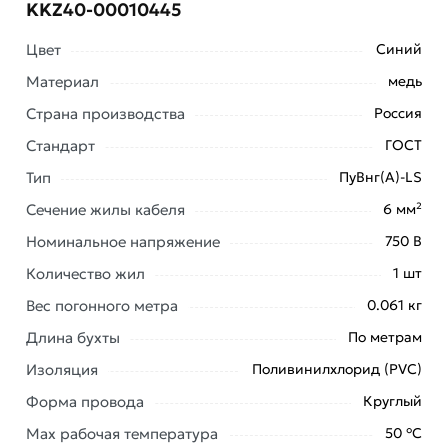
KKZ40-00010445
Цвет
Синий
Материал
медь
Страна производства
Россия
Стандарт
ГОСТ
Тип
ПуВнг(А)-LS
Сечение жилы кабеля
6 мм²
Условия доставки и цены на товар Провод
установочный ККЗ ПуВнг(А)-LS 1х6 силовой медный
Номинальное напряжение
750 В
(ПВ-1) синий ГОСТ 31947 KKZ40-00010445 из
Количество жил
1 шт
категории
Провод медный жесткий ПВ1 (ПуВ)
действительны в Москве и области.
Вес погонного метра
0.061 кг
Длина бухты
По метрам
Наши профессиональные менеджеры обработают
заказ и свяжутся с Вами для согласования условий
Изоляция
Поливинилхлорид (PVC)
доставки или самовывоза. Перед оформлением
Форма провода
Круглый
онлайн заказа рекомендуем ознакомиться с
описанием, характеристиками и отзывами.
Max рабочая температура
50 °С