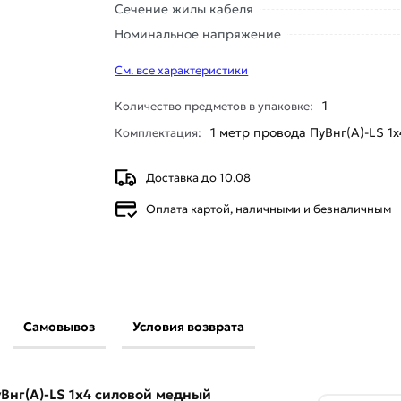
Сечение жилы кабеля
Номинальное напряжение
См. все характеристики
1
Количество предметов в упаковке:
1 метр провода ПуВнг(А)-LS 1х
Комплектация:
Доставка до 10.08
Оплата картой, наличными и безналичным
Самовывоз
Условия возврата
КЗ ПуВнг(А)-LS 1х4 силовой медный (ПВ-1)
д медный жесткий ПВ1 (ПуВ)
Внг(А)-LS 1х4 силовой медный