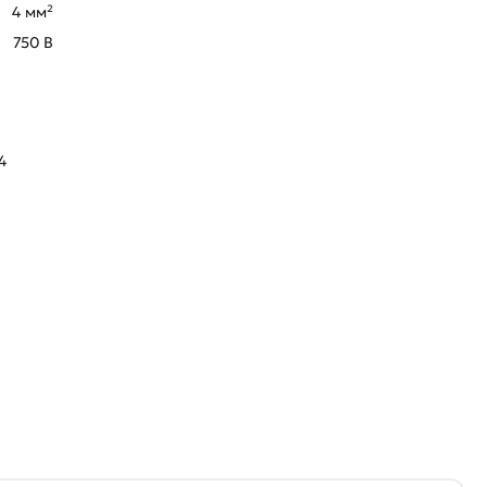
4 мм²
750 В
4