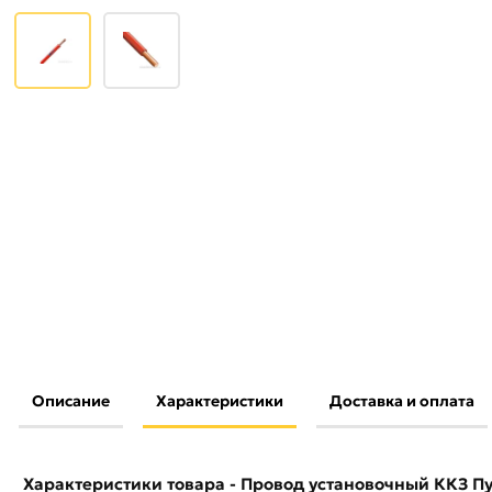
Описание
Характеристики
Доставка и оплата
Условия доставки и цены на товар Провод установочный К
красный ГОСТ 31947 KKZ40-00010440 из категории
Прово
действительны в Москве и области.
Характеристики товара - Провод установочный ККЗ Пу