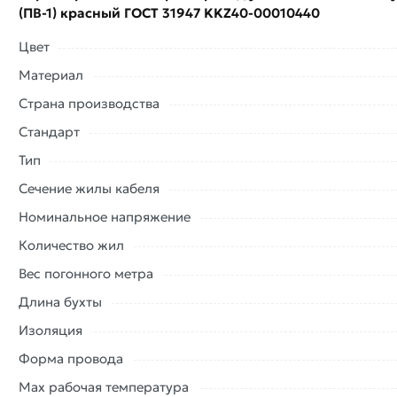
(ПВ-1) красный ГОСТ 31947 KKZ40-00010440
Наши профессиональные менеджеры обработают заказ и 
доставки или самовывоза. Перед оформлением онлайн з
Цвет
описанием, характеристиками и отзывами.
Материал
Данний товар от производителя
сертифицирован, соответ
Страна производства
купленного товарa в течение 7 дней (наличие чека обязат
Стандарт
Тип
Сечение жилы кабеля
Номинальное напряжение
Количество жил
Вес погонного метра
Длина бухты
Изоляция
Форма провода
Max рабочая температура