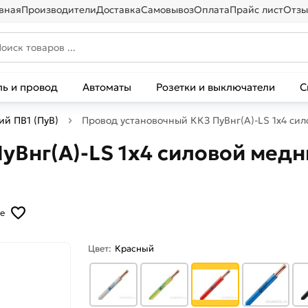
вная
Производители
Доставка
Самовывоз
Оплата
Прайс лист
Отзы
ль и провод
Автоматы
Розетки и выключатели
С
й ПВ1 (ПуВ)
Провод установочный ККЗ ПуВнг(А)-LS 1х4 си
Внг(А)-LS 1х4 силовой медн
е
Цвет:
Красный