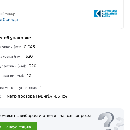
ый товар
ы бренда
 об упаковке
0.045
ковкой (кг):
320
аковки (мм):
320
паковки (мм):
12
паковки (мм):
1
едметов в упаковке:
1 метр провода ПуВнг(А)-LS 1х4
:
оможет с выбором и ответит на все вопросы
ть консультацию