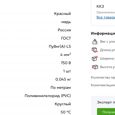
свяжутся с Вами для согласования условий
ККЗ
аказа рекомендуем ознакомиться с
Оригинальн
Красный
Все товар
медь
ствует всем стандартам качества. Возврат
Россия
ельно).
Информация
ГОСТ
Вес с упа
ПуВнг(А)-LS
Длина уп
4 мм²
Ширина у
750 В
Высота у
1 шт
Количество пр
0.045 кг
Комплектация
По метрам
Поливинилхлорид (PVC)
Эксперт п
Круглый
50 °С
Получи