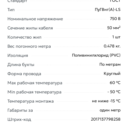
Стандарт
ГОСТ
Тип
ПуГВнг(А)-LS
Условия доставки и цены на товар Провод ПуГВнг(А)-
Номинальное напряжение
750 В
LS 1х50 Цветлит 00-00130587 красный из категории
Сечение жилы кабеля
50 мм²
Провод медный гибкий ПВ3 (ПуГВ)
действительны в
Москве и области.
Количество жил
1 шт
Вес погонного метра
0.478 кг.
Наши профессиональные менеджеры обработают
заказ и свяжутся с Вами для согласования условий
Изоляция
Поливинилхлорид (PVC)
доставки или самовывоза. Перед оформлением
Длина бухты
По метрам
онлайн заказа рекомендуем ознакомиться с
Форма провода
Круглый
описанием, характеристиками и отзывами.
Max рабочая температура
60 °С
Данний товар от производителя
сертифицирован,
соответствует всем стандартам качества. Возврат
Min рабочая температура
- 50 °С
купленного товарa в течение 7 дней (наличие чека
Температура монтажа
не ниже -15 °С
обязательно).
Габариты за
один метр
Штрих-код
2017137798258