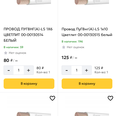
ПРОВОД ПУГВНГ(А)-LS 1Х6
Провод ПуГВнг(А)-LS 1х10
ЦВЕТЛИТ 00-00130514
Цветлит 00-00130515 белый
БЕЛЫЙ
В наличии: 196
Нет оценок
В наличии: 59
Нет оценок
125
₽
/
м
80
₽
/
м
-
-
80 ₽
125 ₽
+
+
Кол-во: 1
Кол-во: 1
В корзину
В корзину