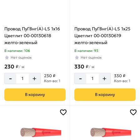
Провод ПуГВнг(А)-LS 1х16
Провод ПуГВнг(А)-LS 1х25
Цветлит 00-00130618
Цветлит 00-00130619
желто-зеленый
желто-зеленый
В наличии: 106
В наличии: 93
Нет оценок
Нет оценок
230
330
₽
₽
/
м
/
м
-
-
230 ₽
330 ₽
+
+
Кол-во: 1
Кол-во: 1
В корзину
В корзину