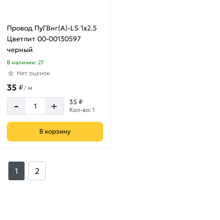
Провод ПуГВнг(А)-LS 1х2.5
Цветлит 00-00130597
черный
В наличии: 27
Нет оценок
35
₽
/
м
-
35 ₽
+
Кол-во: 1
В корзину
1
2