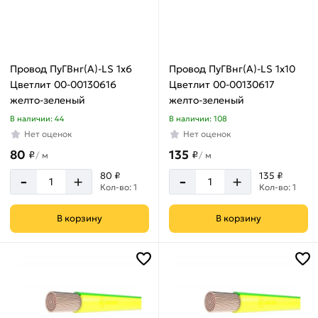
Провод ПуГВнг(А)-LS 1х6
Провод ПуГВнг(А)-LS 1х10
Цветлит 00-00130616
Цветлит 00-00130617
желто-зеленый
желто-зеленый
В наличии: 44
В наличии: 108
Нет оценок
Нет оценок
80
135
₽
₽
/
м
/
м
-
-
80 ₽
135 ₽
+
+
Кол-во: 1
Кол-во: 1
В корзину
В корзину