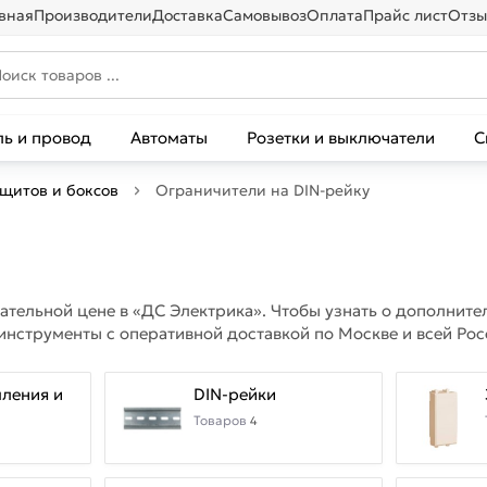
вная
Производители
Доставка
Самовывоз
Оплата
Прайс лист
Отзы
ль и провод
Автоматы
Розетки и выключатели
С
 щитов и боксов
Ограничители на DIN-рейку
екательной цене в «ДС Электрика». Чтобы узнать о дополни
нструменты с оперативной доставкой по Москве и всей Рос
ления и
DIN-рейки
Товаров
4