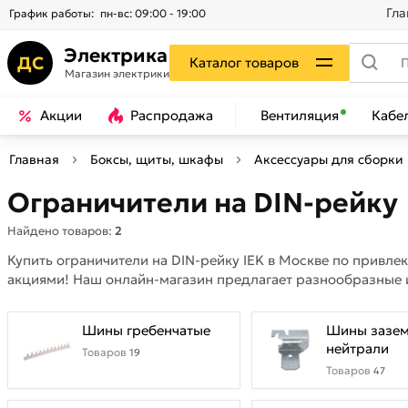
Гла
График работы:
пн-вс: 09:00 - 19:00
Электрика
ДС
Каталог товаров
Магазин электрики
Акции
Распродажа
Вентиляция
Кабе
Главная
Боксы, щиты, шкафы
Аксессуары для сборки
Ограничители на DIN-рейку
Найдено товаров:
2
Купить ограничители на DIN-рейку IEK в Москве по привл
акциями! Наш онлайн-магазин предлагает разнообразные и
Шины гребенчатые
Шины зазем
нейтрали
Товаров
19
Товаров
47