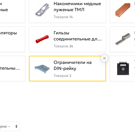
и
Наконечники медные
ные
луженые ТМЛ
Товаров
14
оляторы
Гильзы
соединительные для
проводов (кабельные
Товаров
24
гильзы)
Ограничители на
тельные
DIN-рейку
у
Товаров
2