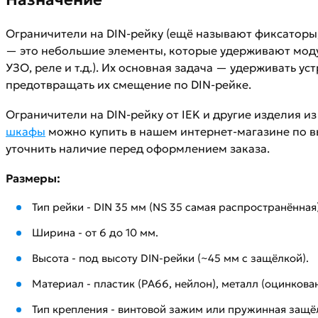
Ограничители на DIN-рейку (ещё называют фиксаторы,
— это небольшие элементы, которые удерживают моду
УЗО, реле и т.д.). Их основная задача — удерживать ус
предотвращать их смещение по DIN-рейке.
Ограничители на DIN-рейку от IEK и другие изделия и
шкафы
можно купить в нашем интернет-магазине по 
уточнить наличие перед оформлением заказа.
Размеры:
Тип рейки - DIN 35 мм (NS 35 самая распространённая)
Ширина - от 6 до 10 мм.
Высота - под высоту DIN-рейки (~45 мм с защёлкой).
Материал - пластик (PA66, нейлон), металл (оцинкова
Тип крепления - винтовой зажим или пружинная защё