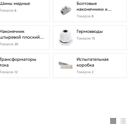
Шины медные
Болтовые
наконечники и
Товаров
6
соединители
Товаров
8
Наконечник
Гермовводы
штыревой плоский
Товаров
13
НШП
Товаров
20
Трансформаторы
Испытательная
тока
коробка
Товаров
Товаров
12
2