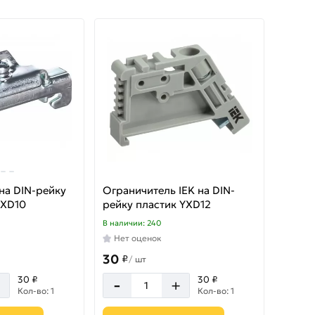
на DIN-рейку
Ограничитель IEK на DIN-
YXD10
рейку пластик YXD12
В наличии: 240
Нет оценок
30
₽
/
шт
-
30 ₽
30 ₽
+
+
Кол-во: 1
Кол-во: 1