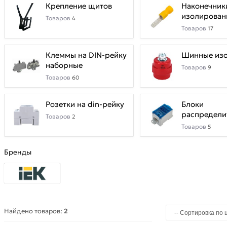
Крепление щитов
Наконечник
изолирован
Товаров
4
Товаров
17
Клеммы на DIN-рейку
Шинные из
наборные
Товаров
9
Товаров
60
Розетки на din-рейку
Блоки
распредели
Товаров
2
на DIN-рейк
Товаров
5
Бренды
Найдено товаров:
2