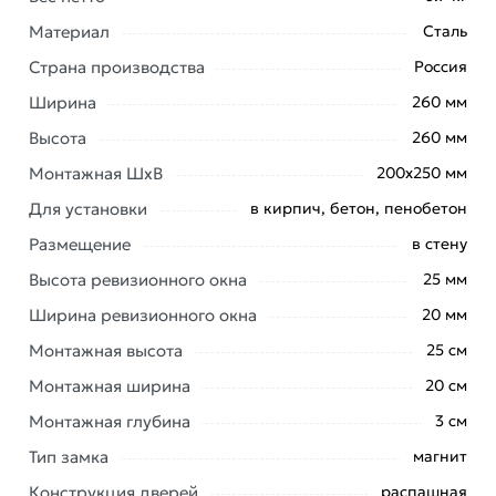
Материал
Сталь
Страна производства
Россия
Ширина
260 мм
Высота
260 мм
Монтажная ШхВ
200х250 мм
Для установки
в кирпич, бетон, пенобетон
Размещение
в стену
Высота ревизионного окна
25 мм
Ревизионная люк-дверца EVECS 260x310 с фланцем
Ширина ревизионного окна
20 мм
200x250 ЛТ2025Мп 89-176 предназначен для
Монтажная высота
25 см
быстрого доступа к скрытым узлам и
Монтажная ширина
20 см
коммуникациям в стене или потолке.
Монтажная глубина
3 см
Изготовлен из металла и покрыт полимерной
эмалью, что делает люк крепким и долговечным.
Тип замка
магнит
Открывается с помощью ручки, а магнитные замки
Конструкция дверей
распашная