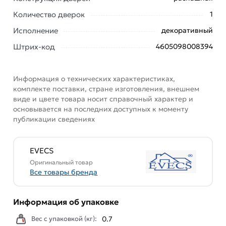
надежно фиксируют дверцу.
Количество дверок
1
Универсальный монтаж (для левостороннего и
Исполнение
декоративный
правостороннего открытия). Устанавливается с
Штрих-код
помощью клея или раствора.
4605098008394
Условия доставки и цены на товар Люк ревизионный
EVECS ЛТМп фланец 200x250 ручка магнит 260x310
Информация о технических характеристиках,
комплекте поставки, стране изготовления, внешнем
окрашенная сталь ЛТ2025Мп из категории
виде и цвете товара носит справочный характер и
Металические ревизионные люки
действительны в
основывается на последних доступных к моменту
Москве и области.
публикации сведениях
Наши профессиональные менеджеры обработают
заказ и свяжутся с Вами для согласования условий
EVECS
доставки или самовывоза. Перед оформлением
Оригинальный товар
онлайн заказа рекомендуем ознакомиться с
Все товары бренда
описанием, характеристиками и отзывами.
Данний товар от производителя
сертифицирован,
Информация об упаковке
соответствует всем стандартам качества. Возврат
Вес с упаковкой (кг):
0.7
купленного товарa в течение 7 дней (наличие чека