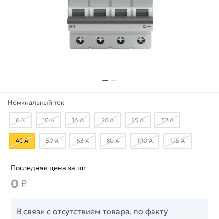
Номинальный ток
6 А
10 А
16 А
20 А
25 А
32 А
40 А
50 А
63 А
80 А
100 А
125 А
Последняя цена за шт
0
₽
В связи с отсутствием товара, по факту