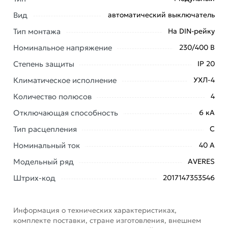
заказ и свяжутся с Вами для согласования условий
Вид
автоматический выключатель
доставки или самовывоза. Перед оформлением
онлайн заказа рекомендуем ознакомиться с
Тип монтажа
На DIN-рейку
описанием, характеристиками и отзывами.
Номинальное напряжение
230/400 В
Данний товар от производителя
сертифицирован,
Степень защиты
IP 20
соответствует всем стандартам качества. Возврат
Климатическое исполнение
УХЛ-4
купленного товарa в течение 7 дней (наличие чека
Количество полюсов
4
обязательно).
Отключающая способность
6 кА
Тип расцепления
C
Номинальный ток
40 А
Модельный ряд
AVERES
Штрих-код
2017147353546
Информация о технических характеристиках,
комплекте поставки, стране изготовления, внешнем