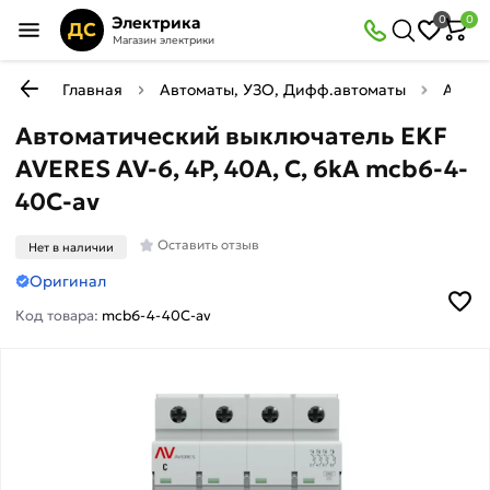
Электрика
0
0
ДС
Магазин электрики
Главная
Автоматы, УЗО, Дифф.автоматы
Автом
Автоматический выключатель EKF
AVERES AV-6, 4P, 40A, C, 6kA mcb6-4-
40C-av
Оставить отзыв
Нет в наличии
Оригинал
Код товара:
mcb6-4-40C-av