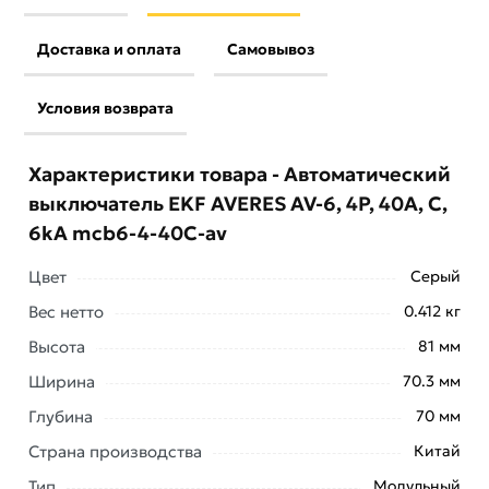
Доставка и оплата
Самовывоз
Условия возврата
Характеристики товара - Автоматический
выключатель EKF AVERES AV-6, 4P, 40A, C,
6kA mcb6-4-40C-av
Цвет
Серый
Вес нетто
0.412 кг
Условия доставки и цены на товар Автоматический
Высота
81 мм
выключатель EKF AVERES AV-6, 4P, 40A, C, 6kA
Ширина
70.3 мм
mcb6-4-40C-av из категории
Четырехполюсные
автоматические выключатели
действительны в
Глубина
70 мм
Москве и области.
Страна производства
Китай
Наши профессиональные менеджеры обработают
Тип
Модульный