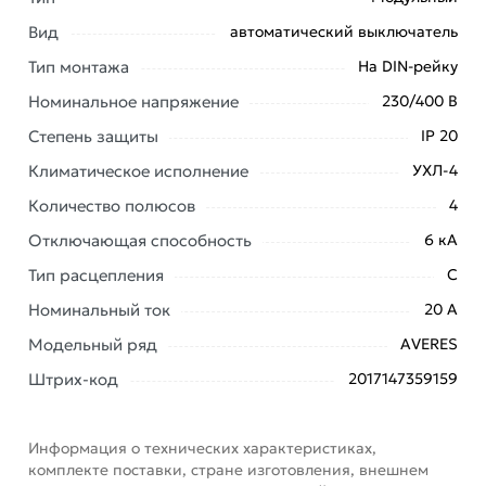
заказ и свяжутся с Вами для согласования условий
Вид
автоматический выключатель
доставки или самовывоза. Перед оформлением
онлайн заказа рекомендуем ознакомиться с
Тип монтажа
На DIN-рейку
описанием, характеристиками и отзывами.
Номинальное напряжение
230/400 В
Данний товар от производителя
сертифицирован,
Степень защиты
IP 20
соответствует всем стандартам качества. Возврат
Климатическое исполнение
УХЛ-4
купленного товарa в течение 7 дней (наличие чека
Количество полюсов
4
обязательно).
Отключающая способность
6 кА
Тип расцепления
C
Номинальный ток
20 А
Модельный ряд
AVERES
Штрих-код
2017147359159
Информация о технических характеристиках,
комплекте поставки, стране изготовления, внешнем