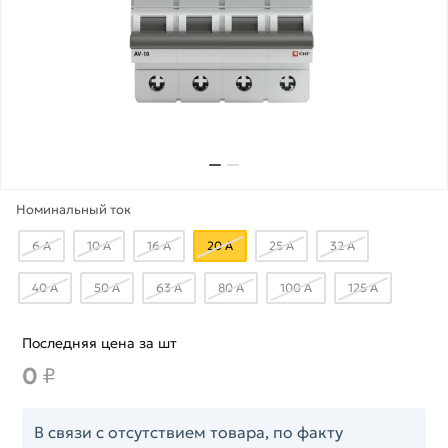
Номинальный ток
6 А
10 А
16 А
20 А
25 А
32 А
40 А
50 А
63 А
80 А
100 А
125 А
Последняя цена за шт
0
₽
В связи с отсутствием товара, по факту