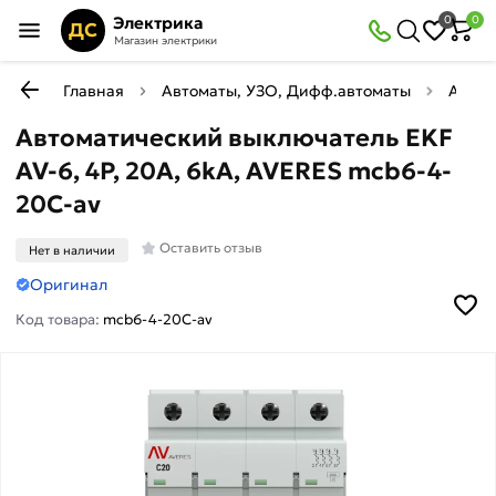
Электрика
0
0
ДС
Магазин электрики
Главная
Автоматы, УЗО, Дифф.автоматы
Автом
Автоматический выключатель EKF
AV-6, 4P, 20A, 6kA, AVERES mcb6-4-
20C-av
Оставить отзыв
Нет в наличии
Оригинал
Код товара:
mcb6-4-20C-av