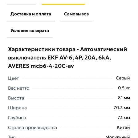
Доставка и оплата
Самовывоз
Условия возврата
Характеристики товара - Автоматический
выключатель EKF AV-6, 4P, 20A, 6kA,
AVERES mcb6-4-20C-av
Цвет
Серый
Вес нетто
0.5 кг
Условия доставки и цены на товар Автоматический
Высота
81 мм
выключатель EKF AV-6, 4P, 20A, 6kA, AVERES mcb6-
Ширина
70.3 мм
4-20C-av из категории
Четырехполюсные
автоматические выключатели
действительны в
Глубина
73 мм
Москве и области.
Страна производства
Китай
Наши профессиональные менеджеры обработают
Тип
Модульный