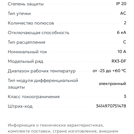
доставки или самовывоза. Перед оформлением
Степень защиты
IP 20
онлайн заказа рекомендуем ознакомиться с
Тип утечки
АС
описанием, характеристиками и отзывами.
Количество полюсов
2
Данний товар от производителя
сертифицирован,
соответствует всем стандартам качества. Возврат
Отключающая способность
6 кА
купленного товарa в течение 7 дней (наличие чека
Тип расцепления
C
обязательно).
Номинальный ток
10 А
Модельный ряд
RX3-DF
Диапазон рабочих температур
от -25 до +60 °С
Тип модуля дифференциальной
электронный
защиты
Класс токоограничения
3
Штрих-код
3414970751478
Информация о технических характеристиках,
комплекте поставки, стране изготовления, внешнем