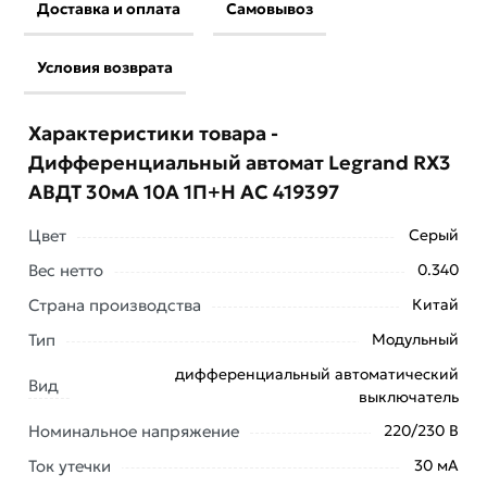
Доставка и оплата
Самовывоз
Условия возврата
Характеристики товара -
Дифференциальный автомат Legrand RX3
АВДТ 30мА 10А 1П+Н AC 419397
Цвет
Серый
Вес нетто
0.340
Условия доставки и цены на товар
Страна производства
Китай
Дифференциальный автомат Legrand RX3 АВДТ 30мА
Тип
Модульный
10А 1П+Н AC 419397 из категории
Однофазные
дифференциальные автоматы
действительны в
дифференциальный автоматический
Вид
Москве и области.
выключатель
Номинальное напряжение
220/230 В
Наши профессиональные менеджеры обработают
заказ и свяжутся с Вами для согласования условий
Ток утечки
30 мА