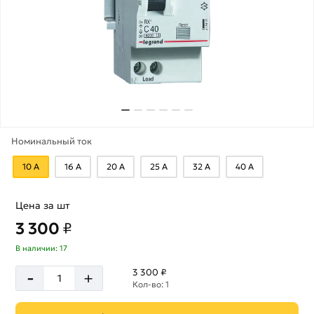
Номинальный ток
10 А
16 А
20 А
25 А
32 А
40 А
Цена за шт
3 300
₽
В наличии: 17
-
3 300 ₽
+
Кол-во: 1