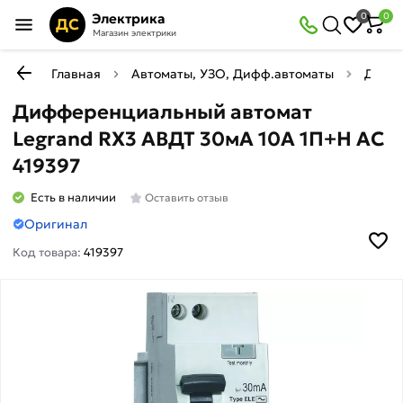
Электрика
0
0
ДС
Магазин электрики
Главная
Автоматы, УЗО, Дифф.автоматы
Диффе
Дифференциальный автомат
Legrand RX3 АВДТ 30мА 10А 1П+Н AC
419397
Есть в наличии
Оставить отзыв
Оригинал
Код товара:
419397