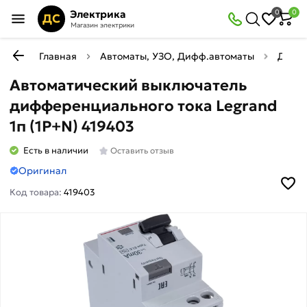
Электрика
0
0
ДС
Магазин электрики
Главная
Автоматы, УЗО, Дифф.автоматы
Диффе
Автоматический выключатель
дифференциального тока Legrand
1п (1P+N) 419403
Есть в наличии
Оставить отзыв
Оригинал
Код товара:
419403