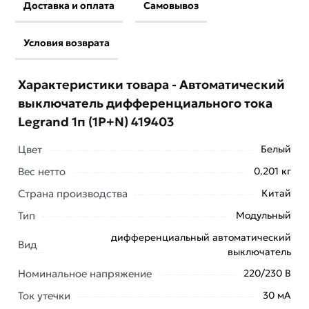
Доставка и оплата
Самовывоз
Условия возврата
Характеристики товара - Автоматический
выключатель дифференциального тока
Legrand 1п (1P+N) 419403
Цвет
Белый
Вес нетто
0.201 кг
Условия доставки и цены на товар Автоматический
Страна производства
Китай
выключатель дифференциального тока Legrand 1п
Тип
Модульный
(1P+N) 419403 из категории
Однофазные
дифференциальные автоматы
действительны в
дифференциальный автоматический
Вид
Москве и области.
выключатель
Номинальное напряжение
220/230 В
Наши профессиональные менеджеры обработают
заказ и свяжутся с Вами для согласования условий
Ток утечки
30 мА