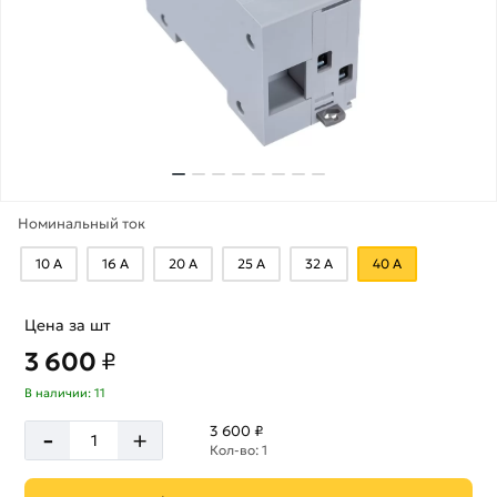
Номинальный ток
10 А
16 А
20 А
25 А
32 А
40 А
Цена за шт
3 600
₽
В наличии: 11
-
3 600 ₽
+
Кол-во: 1