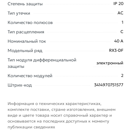
доставки или самовывоза. Перед оформлением
Степень защиты
IP 20
онлайн заказа рекомендуем ознакомиться с
Тип утечки
АС
описанием, характеристиками и отзывами.
Количество полюсов
1
Данний товар от производителя
сертифицирован,
соответствует всем стандартам качества. Возврат
Тип расцепления
C
купленного товарa в течение 7 дней (наличие чека
Номинальный ток
40 А
обязательно).
Модельный ряд
RX3-DF
Тип модуля дифференциальной
электронный
защиты
Количество модулей
2
Штрих-код
3414970751577
Информация о технических характеристиках,
комплекте поставки, стране изготовления, внешнем
виде и цвете товара носит справочный характер и
основывается на последних доступных к моменту
публикации сведениях