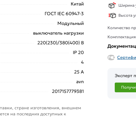
Китай
Ширина у
ГОСТ IEC 60947-3
Высота у
Модульный
Количество пр
выключатель нагрузки
Комплектация
220(230)/380(400) В
Документа
IP 20
Сертифи
4
25 А
Эксперт п
avn
Получи
2017157779381
тавки, стране изготовления, внешнем
ется на последних доступных к