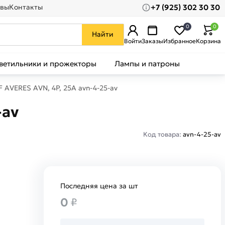
+7 (925) 302 30 30
вы
Контакты
0
0
Найти
Войти
Заказы
Избранное
Корзина
ветильники и прожекторы
Лампы и патроны
 AVERES AVN, 4P, 25A avn-4-25-av
-av
Код товара:
avn-4-25-av
Последняя цена за шт
0
₽