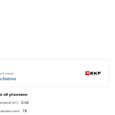
ый товар
ы бренда
 об упаковке
0.46
ковкой (кг):
78
аковки (мм):