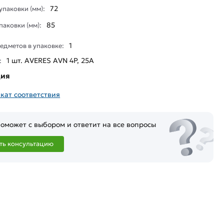
72
паковки (мм):
85
паковки (мм):
1
едметов в упаковке:
1 шт. AVERES AVN 4P, 25A
:
ция
кат соответствия
оможет с выбором и ответит на все вопросы
ть консультацию