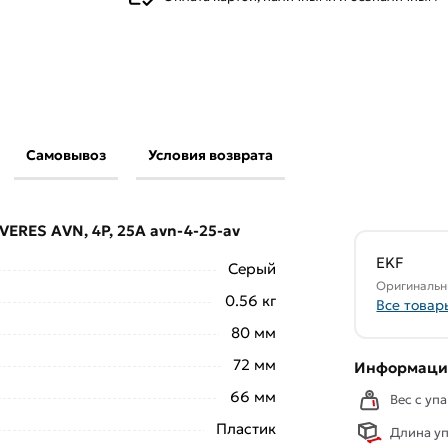
Самовывоз
Условия возврата
EKF AVERES AVN, 4P, 25A avn-4-25-av из
 и области.
ERES AVN, 4P, 25A avn-4-25-av
свяжутся с Вами для согласования условий
аказа рекомендуем ознакомиться с
EKF
Серый
Оригинальн
0.56 кг
Все товар
ствует всем стандартам качества. Возврат
80 мм
ельно).
72 мм
Информация
66 мм
Вес с упа
Пластик
Длина уп