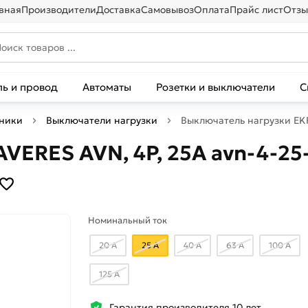
вная
Производители
Доставка
Самовывоз
Оплата
Прайс лист
Отзы
ль и провод
Автоматы
Розетки и выключатели
С
ники
Выключатели нагрузки
Выключатель нагрузки EKF
VERES AVN, 4P, 25A avn-4-25
Номинальный ток
20 А
25 А
40 А
63 А
100 А
125 А
Гарантия производителя 10 лет