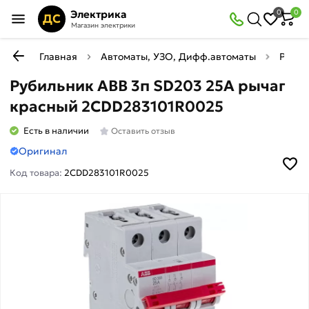
Электрика
0
0
ДС
Магазин электрики
Главная
Автоматы, УЗО, Дифф.автоматы
Рубил
Рубильник ABB 3п SD203 25A рычаг
красный 2CDD283101R0025
Есть в наличии
Оставить отзыв
Оригинал
Код товара:
2CDD283101R0025