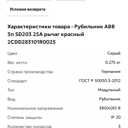
Условия возврата
Характеристики товара - Рубильник ABB
3п SD203 25A рычаг красный
2CDD283101R0025
Цвет
Серый
Вес нетто
0.275 кг
Страна производства
Германия
Стандарт
ГОСТ Р 50030.3-2012
Тип
Модульный
Условия доставки и цены на товар Рубильник ABB 3п
Вид
Рубильник
SD203 25A рычаг красный 2CDD283101R0025 из
Номинальное напряжение
380(400) В
категории
Выключатели нагрузки
действительны в
Москве и области.
Степень защиты
IP 20
Количество полюсов
Наши профессиональные менеджеры обработают
3