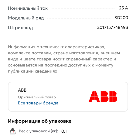
заказ и свяжутся с Вами для согласования условий
Номинальный ток
25 А
доставки или самовывоза. Перед оформлением
Модельный ряд
SD200
онлайн заказа рекомендуем ознакомиться с
описанием, характеристиками и отзывами.
Штрих-код
2017157748493
Данний товар от производителя
сертифицирован,
соответствует всем стандартам качества. Возврат
Информация о технических характеристиках,
купленного товарa в течение 7 дней (наличие чека
комплекте поставки, стране изготовления, внешнем
обязательно).
виде и цвете товара носит справочный характер и
основывается на последних доступных к моменту
публикации сведениях
ABB
Оригинальный товар
Все товары бренда
Информация об упаковке
Вес с упаковкой (кг):
0.1