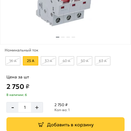
Номинальный ток
16 А
25 А
32 А
40 А
50 А
63 А
Цена за шт
2 750
₽
В наличии: 6
-
2 750 ₽
+
Кол-во: 1
Добавить в корзину